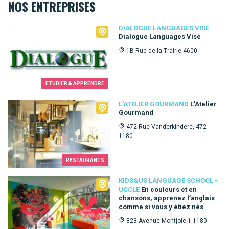
NOS ENTREPRISES
Dialogue Languages Visé
DIALOGUE LANGUAGES VISÉ
Dialogue Languages Visé
1B Rue de la Trairie 4600
ETUDIER & APPRENDRE
L'Atelier Gourmand
L'ATELIER GOURMAND
L'Atelier
Gourmand
472 Rue Vanderkindere, 472
1180
RESTAURANTS
Kids&Us language school - Uccle
KIDS&US LANGUAGE SCHOOL -
UCCLE
En couleurs et en
chansons, apprenez l’anglais
comme si vous y étiez nés
823 Avenue Montjoie 1 1180