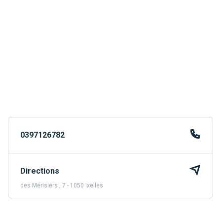
0397126782
Directions
des Mérisiers , 7 - 1050 Ixelles