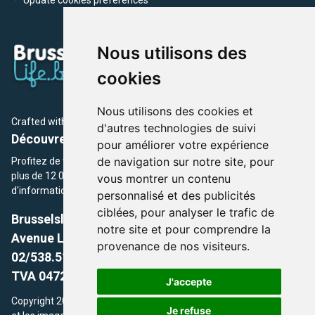
Nous utilisons des
cookies
Nous utilisons des cookies et
Crafted with
by Brusselslife Team
d'autres technologies de suivi
Découvrez plus de 12 000 adresses et événements
pour améliorer votre expérience
de navigation sur notre site, pour
Profitez de toutes les sections de BrusselsLife.be et découvrez
plus de 12 000 adresses et un grand choix d'événements,
vous montrer un contenu
d'informations et de conseils et astuces de notre écriture.
personnalisé et des publicités
ciblées, pour analyser le trafic de
Brusselslife.be
notre site et pour comprendre la
Avenue Louise, 500 -1050 Ixelles, Brussels,
provenance de nos visiteurs.
02/538.51.49.
TVA 0472.281.221
J'accepte
Copyright 2026 © Brusselslife.be Tous droits réservés. Le contenu
Je refuse