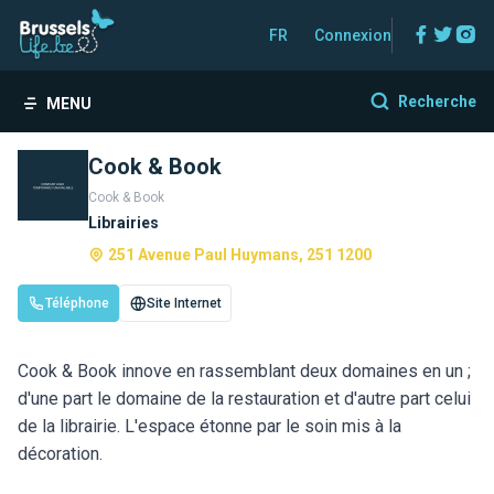
Facebo
Twitt
In
FR
Connexion
Recherche
MENU
Cook & Book
Cook & Book
Librairies
251 Avenue Paul Huymans, 251 1200
Téléphone
Site Internet
Cook & Book innove en rassemblant deux domaines en un ;
d'une part le domaine de la restauration et d'autre part celui
de la librairie. L'espace étonne par le soin mis à la
décoration.