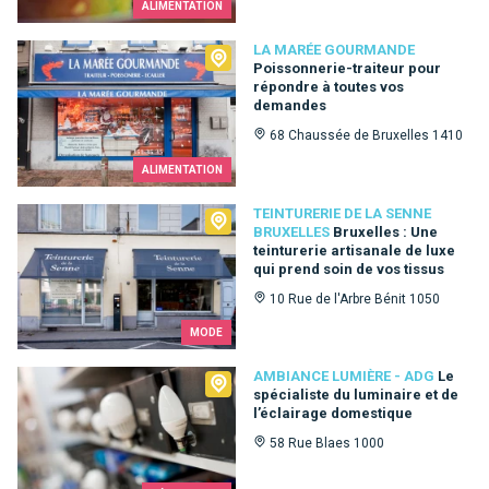
ALIMENTATION
La Marée Gourmande
LA MARÉE GOURMANDE
Poissonnerie-traiteur pour
répondre à toutes vos
demandes
68 Chaussée de Bruxelles 1410
ALIMENTATION
Teinturerie de la Senne Bruxelles
TEINTURERIE DE LA SENNE
BRUXELLES
Bruxelles : Une
teinturerie artisanale de luxe
qui prend soin de vos tissus
10 Rue de l'Arbre Bénit 1050
MODE
Ambiance Lumière - ADG
AMBIANCE LUMIÈRE - ADG
Le
spécialiste du luminaire et de
l’éclairage domestique
58 Rue Blaes 1000