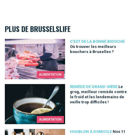
PLUS DE BRUSSELSLIFE
Où trouver les meilleurs bouchers à Bruxelles ?
C'EST DE LA BONNE BIDOCHE
Où trouver les meilleurs
bouchers à Bruxelles ?
ALIMENTATION
Le grog, meilleur remède contre le froid et les lendemains de ve
REMÈDE DE GRAND-MÈRE
Le
grog, meilleur remède contre
le froid et les lendemains de
veille trop difficiles !
ALIMENTATION
Nos 11 bons plans pour commander des bières artisanales et s
HOUBLON À DOMICILE
Nos 11