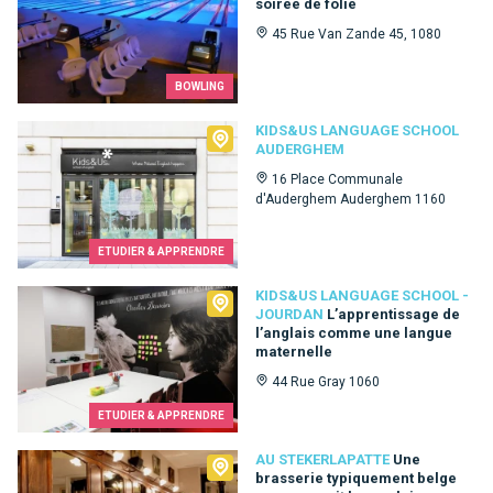
soirée de folie
45 Rue Van Zande 45, 1080
BOWLING
Kids&Us language school Auderghem
KIDS&US LANGUAGE SCHOOL
AUDERGHEM
16 Place Communale
d'Auderghem Auderghem 1160
ETUDIER & APPRENDRE
Kids&Us language school - Jourdan
KIDS&US LANGUAGE SCHOOL -
JOURDAN
L’apprentissage de
l’anglais comme une langue
maternelle
44 Rue Gray 1060
ETUDIER & APPRENDRE
Au Stekerlapatte
AU STEKERLAPATTE
Une
brasserie typiquement belge