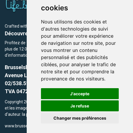
cookies
Nous utilisons des cookies et
Crafted with
by Brusselslife Team
d'autres technologies de suivi
Découvrez plus de 12 000 adresses et événements
pour améliorer votre expérience
de navigation sur notre site, pour
Profitez de toutes les sections de BrusselsLife.be et découvrez
plus de 12 000 adresses et un grand choix d'événements,
vous montrer un contenu
d'informations et de conseils et astuces de notre écriture.
personnalisé et des publicités
ciblées, pour analyser le trafic de
Brusselslife.be
notre site et pour comprendre la
Avenue Louise, 500 -1050 Ixelles, Brussels,
provenance de nos visiteurs.
02/538.51.49.
TVA 0472.281.221
J'accepte
Copyright 2026 © Brusselslife.be Tous droits réservés. Le contenu
Je refuse
et les images utilisés sur ce site sont protégés par le droit
d'auteur. la propriétaires respectifs.
Changer mes préférences
/
www.brusselsLife.be
info@brusselslife.be