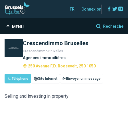
Facebo
Twitt
In
FR
Connexion
Recherche
MENU
Crescendimmo Bruxelles
Crescendimmo Bruxelles
Agences immobilières
250 Avenue F.D. Roosevelt, 250 1050
Téléphone
Site Internet
Envoyer un message
Selling and investing in property