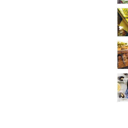
“Au S
Balle
Où ma