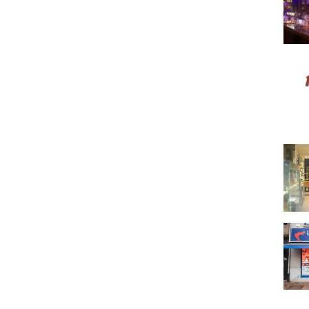
Hard 
L'Ate
La M