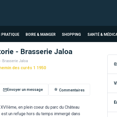
 PRATIQUE
BOIRE & MANGER
SHOPPING
SANTÉ & MÉDIC
orie - Brasserie Jaloa
- Brasserie Jaloa
0
hemin des curés 1 1950
V
Envoyer un message
Commentaires
E
 XVIIème, en plein coeur du parc du Château
ie est un refuge hors du temps immergé dans