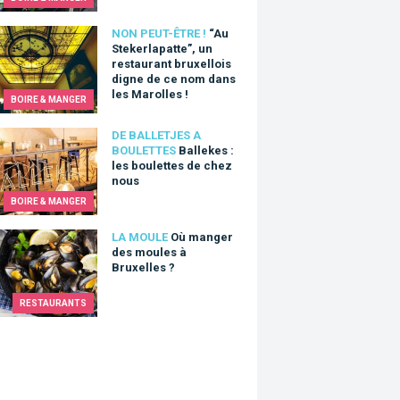
tekerlapatte”, un restaurant bruxellois digne de ce nom dans les 
NON PEUT-ÊTRE !
“Au
Stekerlapatte”, un
restaurant bruxellois
digne de ce nom dans
les Marolles !
BOIRE & MANGER
kes : les boulettes de chez nous
DE BALLETJES A
BOULETTES
Ballekes :
les boulettes de chez
nous
BOIRE & MANGER
nger des moules à Bruxelles ?
LA MOULE
Où manger
des moules à
Bruxelles ?
RESTAURANTS