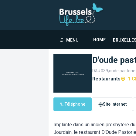
HOME
MENU
BRUXELLES
D'oude past
D&#039;oude pastorie 
Restaurants
1 C
Téléphone
Site Internet
Implanté dans un ancien presbytère du
Jourdain, le restaurant D'Oude Pastor