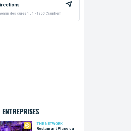
irections
emin des curés 1 , 1 - 1950 Crainhem
 ENTREPRISES
Network
THE NETWORK
Restaurant Place du