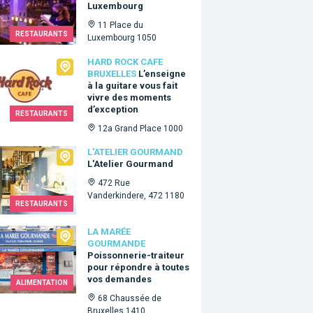
Luxembourg
11 Place du
RESTAURANTS
Luxembourg 1050
Rock Cafe Bruxelles
HARD ROCK CAFE
BRUXELLES
L’enseigne
à la guitare vous fait
vivre des moments
d’exception
RESTAURANTS
12a Grand Place 1000
lier Gourmand
L'ATELIER GOURMAND
L'Atelier Gourmand
472 Rue
Vanderkindere, 472 1180
RESTAURANTS
arée Gourmande
LA MARÉE
GOURMANDE
Poissonnerie-traiteur
pour répondre à toutes
vos demandes
ALIMENTATION
68 Chaussée de
Bruxelles 1410