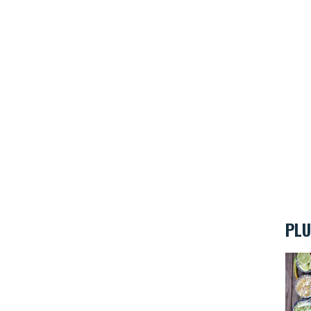
PLU
Meli 