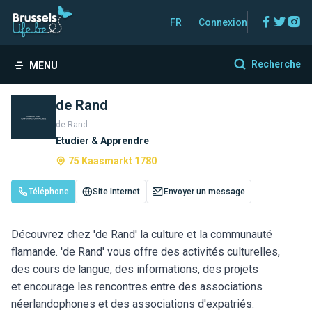
Facebo
Twitt
In
FR
Connexion
Recherche
MENU
de Rand
de Rand
Etudier & Apprendre
75 Kaasmarkt 1780
Téléphone
Site Internet
Envoyer un message
Découvrez chez 'de Rand' la culture et la communauté
flamande. 'de Rand' vous offre des activités culturelles,
des cours de langue, des informations, des projets
et encourage les rencontres entre des associations
néerlandophones et des associations d'expatriés.