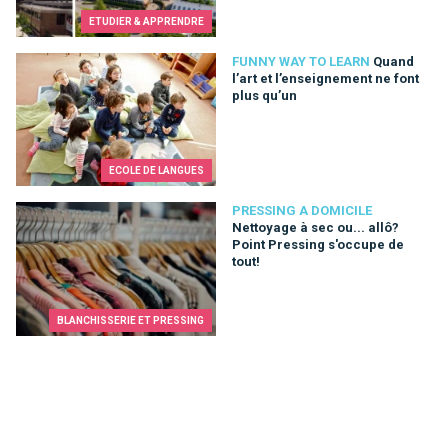
ETUDIER & APPRENDRE
Quand l’art et l’enseignement ne font plus qu’un
FUNNY WAY TO LEARN
Quand
l’art et l’enseignement ne font
plus qu’un
ECOLE DE LANGUES
Nettoyage à sec ou... allô? Point Pressing s'occupe de tout!
PRESSING A DOMICILE
Nettoyage à sec ou... allô?
Point Pressing s'occupe de
tout!
BLANCHISSERIE ET PRESSING