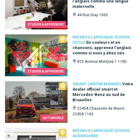
l’anglais comme une langue
maternelle
44 Rue Gray 1060
ETUDIER & APPRENDRE
Kids&Us language school - Uccle
KIDS&US LANGUAGE SCHOOL -
UCCLE
En couleurs et en
chansons, apprenez l’anglais
comme si vous y étiez nés
823 Avenue Montjoie 1 1180
ETUDIER & APPRENDRE
Smart Center Mannès
SMART CENTER MANNÈS
Votre
dealer officiel smart et
Mercedes-Benz au sud de
Bruxelles
2245A Chaussée de Wavre
2245A 1160
AUTOMOBILE
Kids&Us language school Auderghem
KIDS&US LANGUAGE SCHOOL
AUDERGHEM