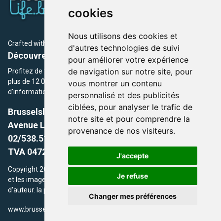
cookies
Nous utilisons des cookies et
Crafted with
by Brusselslife Team
d'autres technologies de suivi
Découvrez plus de 12 000 adresses et événements
pour améliorer votre expérience
de navigation sur notre site, pour
Profitez de toutes les sections de BrusselsLife.be et découvrez
plus de 12 000 adresses et un grand choix d'événements,
vous montrer un contenu
d'informations et de conseils et astuces de notre écriture.
personnalisé et des publicités
ciblées, pour analyser le trafic de
Brusselslife.be
notre site et pour comprendre la
Avenue Louise, 500 -1050 Ixelles, Brussels,
provenance de nos visiteurs.
02/538.51.49.
TVA 0472.281.221
J'accepte
Copyright 2026 © Brusselslife.be Tous droits réservés. Le contenu
Je refuse
et les images utilisés sur ce site sont protégés par le droit
d'auteur. la propriétaires respectifs.
Changer mes préférences
/
www.brusselsLife.be
info@brusselslife.be