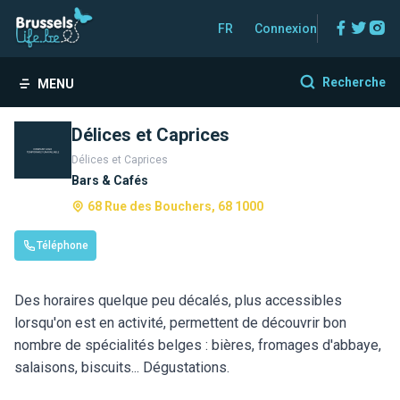
Facebo
Twitt
In
FR
Connexion
Recherche
MENU
Délices et Caprices
Délices et Caprices
Bars & Cafés
68 Rue des Bouchers, 68 1000
Téléphone
Des horaires quelque peu décalés, plus accessibles
lorsqu'on est en activité, permettent de découvrir bon
nombre de spécialités belges : bières, fromages d'abbaye,
salaisons, biscuits... Dégustations.