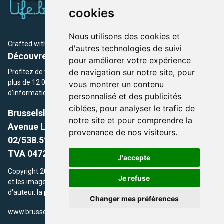
cookies
Nous utilisons des cookies et
Crafted with
by Brusselslife Team
d'autres technologies de suivi
Découvrez plus de 12 000 adresses et événements
pour améliorer votre expérience
de navigation sur notre site, pour
Profitez de toutes les sections de BrusselsLife.be et découvrez
plus de 12 000 adresses et un grand choix d'événements,
vous montrer un contenu
d'informations et de conseils et astuces de notre écriture.
personnalisé et des publicités
ciblées, pour analyser le trafic de
Brusselslife.be
notre site et pour comprendre la
Avenue Louise, 500 -1050 Ixelles, Brussels,
provenance de nos visiteurs.
02/538.51.49.
TVA 0472.281.221
J'accepte
Copyright 2026 © Brusselslife.be Tous droits réservés. Le contenu
Je refuse
et les images utilisés sur ce site sont protégés par le droit
d'auteur. la propriétaires respectifs.
Changer mes préférences
/
www.brusselsLife.be
info@brusselslife.be