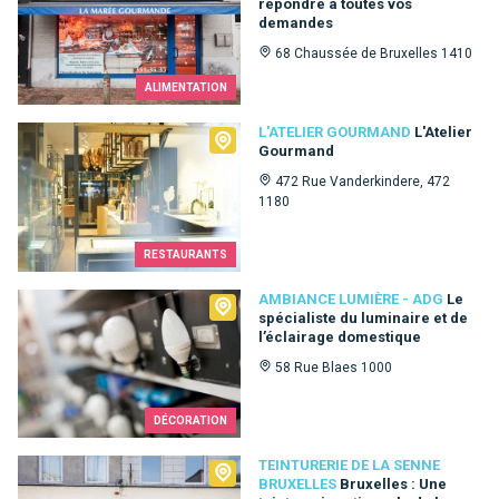
répondre à toutes vos
demandes
68 Chaussée de Bruxelles 1410
ALIMENTATION
L'Atelier Gourmand
L'ATELIER GOURMAND
L'Atelier
Gourmand
472 Rue Vanderkindere, 472
1180
RESTAURANTS
Ambiance Lumière - ADG
AMBIANCE LUMIÈRE - ADG
Le
spécialiste du luminaire et de
l’éclairage domestique
58 Rue Blaes 1000
DÉCORATION
Teinturerie de la Senne Bruxelles
TEINTURERIE DE LA SENNE
BRUXELLES
Bruxelles : Une