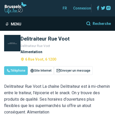
Facebo
Twitt
In
FR
Connexion
Recherche
MENU
Delitraiteur Rue Voot
Delitraiteur Rue Voot
Alimentation
6 Rue Voot, 6 1200
Téléphone
Site Internet
Envoyer un message
Delitraiteur Rue Voot La chaîne Delitraiteur est à mi-chemin
entre le traiteur, l'épicerie et le snack. On y trouve des
produits de qualité. Ses horaires d'ouvertures plus
flexibles que les supermarchés lui offre un atout
conséquent. Alimentation