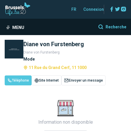
Facebo
Twitt
In
FR
Connexion
Recherche
MENU
Diane von Furstenberg
Diane von Furstenberg
Mode
11 Rue du Grand Cerf, 11 1000
Téléphone
Site Internet
Envoyer un message
Information non disponible