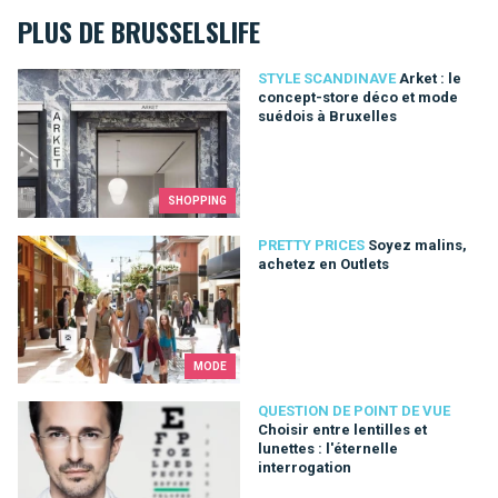
PLUS DE BRUSSELSLIFE
Arket : le concept-store déco et mode suédois à Bruxelles
STYLE SCANDINAVE
Arket : le
concept-store déco et mode
suédois à Bruxelles
SHOPPING
Soyez malins, achetez en Outlets
PRETTY PRICES
Soyez malins,
achetez en Outlets
MODE
Choisir entre lentilles et lunettes : l'éternelle interrogation
QUESTION DE POINT DE VUE
Choisir entre lentilles et
lunettes : l'éternelle
interrogation