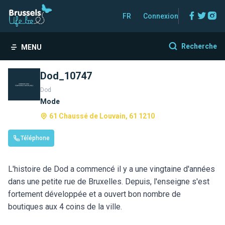
Facebo
Twitt
In
FR
Connexion
Recherche
MENU
Dod_10747
Dod
Mode
61 Chaussé de Louvain, 61 1210
Téléphone
L'histoire de Dod a commencé il y a une vingtaine d'années
dans une petite rue de Bruxelles. Depuis, l'enseigne s'est
fortement développée et a ouvert bon nombre de
boutiques aux 4 coins de la ville.