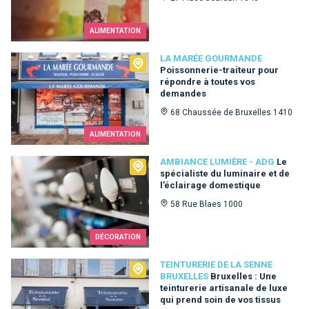
ALIMENTATION
La Marée Gourmande
LA MARÉE GOURMANDE
Poissonnerie-traiteur pour
répondre à toutes vos
demandes
68 Chaussée de Bruxelles 1410
ALIMENTATION
Ambiance Lumière - ADG
AMBIANCE LUMIÈRE - ADG
Le
spécialiste du luminaire et de
l’éclairage domestique
58 Rue Blaes 1000
DÉCORATION
Teinturerie de la Senne Bruxelles
TEINTURERIE DE LA SENNE
BRUXELLES
Bruxelles : Une
teinturerie artisanale de luxe
qui prend soin de vos tissus