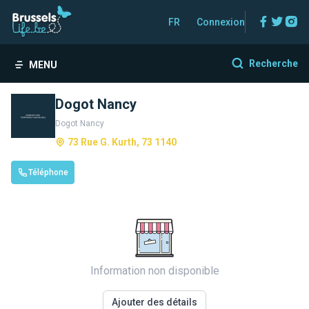
Facebo
Twitt
In
FR
Connexion
Recherche
MENU
Dogot Nancy
Dogot Nancy
73 Rue G. Kurth, 73 1140
Téléphone
Information non disponible
Ajouter des détails