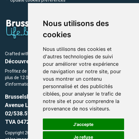
Nous utilisons des
cookies
Nous utilisons des cookies et
Crafted with
by Brusselslife Team
d'autres technologies de suivi
Découvrez plus de 12 000 adresses et événements
pour améliorer votre expérience
de navigation sur notre site, pour
Profitez de toutes les sections de BrusselsLife.be et découvrez
plus de 12 000 adresses et un grand choix d'événements,
vous montrer un contenu
d'informations et de conseils et astuces de notre écriture.
personnalisé et des publicités
ciblées, pour analyser le trafic de
Brusselslife.be
notre site et pour comprendre la
Avenue Louise, 500 -1050 Ixelles, Brussels,
provenance de nos visiteurs.
02/538.51.49.
TVA 0472.281.221
J'accepte
Copyright 2026 © Brusselslife.be Tous droits réservés. Le contenu
Je refuse