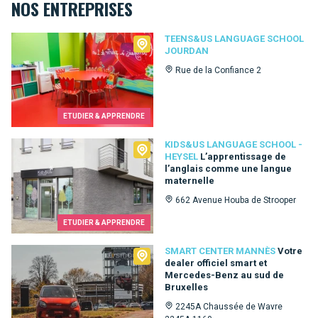
NOS ENTREPRISES
Teens&Us language school Jourdan
TEENS&US LANGUAGE SCHOOL
JOURDAN
Rue de la Confiance 2
ETUDIER & APPRENDRE
Kids&Us language school - Heysel
KIDS&US LANGUAGE SCHOOL -
HEYSEL
L’apprentissage de
l’anglais comme une langue
maternelle
662 Avenue Houba de Strooper
ETUDIER & APPRENDRE
Smart Center Mannès
SMART CENTER MANNÈS
Votre
dealer officiel smart et
Mercedes-Benz au sud de
Bruxelles
2245A Chaussée de Wavre