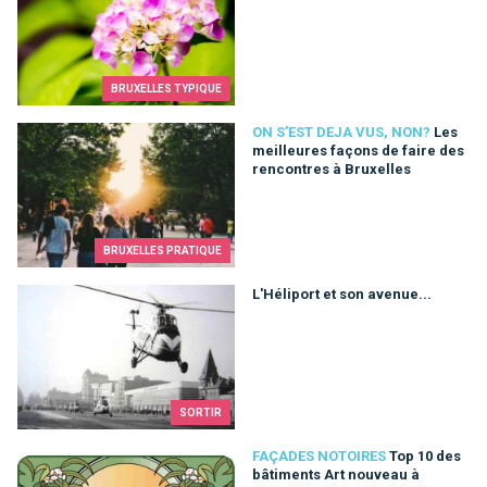
BRUXELLES TYPIQUE
Les meilleures façons de faire des rencontres à Bruxelles
ON S'EST DEJA VUS, NON?
Les
meilleures façons de faire des
rencontres à Bruxelles
BRUXELLES PRATIQUE
L'Héliport et son avenue...
L'Héliport et son avenue...
SORTIR
Top 10 des bâtiments Art nouveau à Bruxelles
FAÇADES NOTOIRES
Top 10 des
bâtiments Art nouveau à