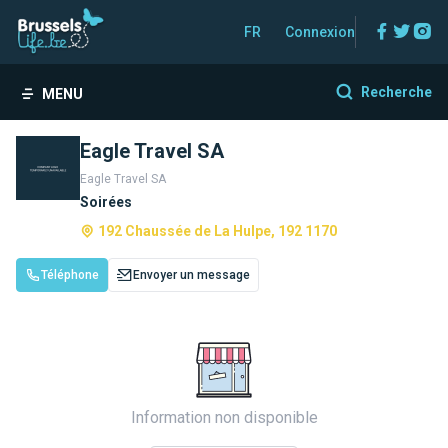
Facebo
Twitt
In
FR
Connexion
Recherche
MENU
Eagle Travel SA
Eagle Travel SA
Soirées
192 Chaussée de La Hulpe, 192 1170
Téléphone
Envoyer un message
Information non disponible