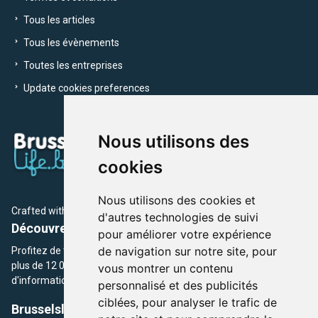
Tous les articles
Tous les évènements
Toutes les entreprises
Update cookies preferences
Nous utilisons des
cookies
Nous utilisons des cookies et
Crafted with
by Brusselslife Team
d'autres technologies de suivi
Découvrez plus de 12 000 adresses et événements
pour améliorer votre expérience
de navigation sur notre site, pour
Profitez de toutes les sections de BrusselsLife.be et découvrez
plus de 12 000 adresses et un grand choix d'événements,
vous montrer un contenu
d'informations et de conseils et astuces de notre écriture.
personnalisé et des publicités
ciblées, pour analyser le trafic de
Brusselslife.be