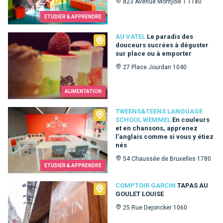
823 Avenue Montjoie 1 1180
ETUDIER & APPRENDRE
Au Vatel
AU VATEL
Le paradis des
douceurs sucrées à déguster
sur place ou à emporter
27 Place Jourdan 1040
ALIMENTATION
Tweens&Teens language school Wemmel
TWEENS&TEENS LANGUAGE
SCHOOL WEMMEL
En couleurs
et en chansons, apprenez
l’anglais comme si vous y étiez
nés
54 Chaussée de Bruxelles 1780
ETUDIER & APPRENDRE
Comptoir Garcin
COMPTOIR GARCIN
TAPAS AU
GOULET LOUISE
25 Rue Dejoncker 1060