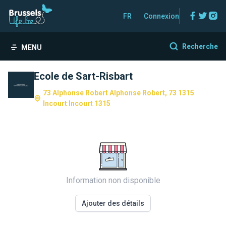
Facebo
Twitt
In
FR
Connexion
Recherche
MENU
Ecole de Sart-Risbart
73 Alphonse Robert Alphonse Robert, 73 1315
Incourt Incourt 1315
Information non disponible
Ajouter des détails