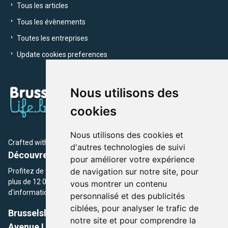
Tous les articles
Tous les évènements
Toutes les entreprises
Update cookies preferences
Nous utilisons des
cookies
Nous utilisons des cookies et
Crafted with
by Brusselslife Team
d'autres technologies de suivi
Découvrez plus de 12 000 adresses et événements
pour améliorer votre expérience
de navigation sur notre site, pour
Profitez de toutes les sections de BrusselsLife.be et découvrez
plus de 12 000 adresses et un grand choix d'événements,
vous montrer un contenu
d'informations et de conseils et astuces de notre écriture.
personnalisé et des publicités
ciblées, pour analyser le trafic de
Brusselslife.be
notre site et pour comprendre la
Avenue Louise, 500 -1050 Ixelles, Brussels,