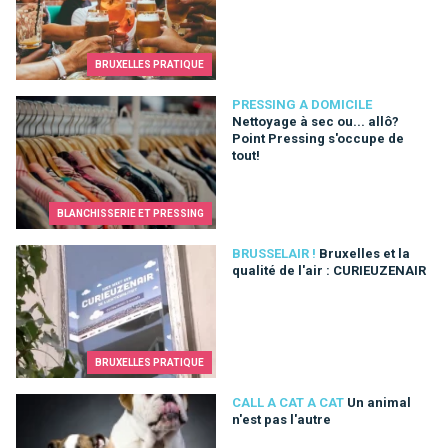
BRUXELLES PRATIQUE
Nettoyage à sec ou... allô? Point Pressing s'occupe de tout!
PRESSING A DOMICILE
Nettoyage à sec ou... allô?
Point Pressing s'occupe de
tout!
BLANCHISSERIE ET PRESSING
Bruxelles et la qualité de l'air : CURIEUZENAIR
BRUSSELAIR !
Bruxelles et la
qualité de l'air : CURIEUZENAIR
BRUXELLES PRATIQUE
Un animal n'est pas l'autre
CALL A CAT A CAT
Un animal
n'est pas l'autre