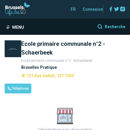
Facebo
Twitt
In
FR
Connexion
Recherche
MENU
Ecole primaire communale n°2 -
Schaerbeek
Ecole primaire communale n°2 - Schaerbeek
Bruxelles Pratique
131 Rue Gallait, 131 1030
Téléphone
Information non disponible