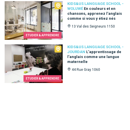
Kids&Us language school - Woluwé
KIDS&US LANGUAGE SCHOOL -
WOLUWÉ
En couleurs et en
chansons, apprenez l’anglais
comme si vous y étiez nés
13 Val des Seigneurs 1150
ETUDIER & APPRENDRE
Kids&Us language school - Jourdan
KIDS&US LANGUAGE SCHOOL -
JOURDAN
L’apprentissage de
l’anglais comme une langue
maternelle
44 Rue Gray 1060
ETUDIER & APPRENDRE