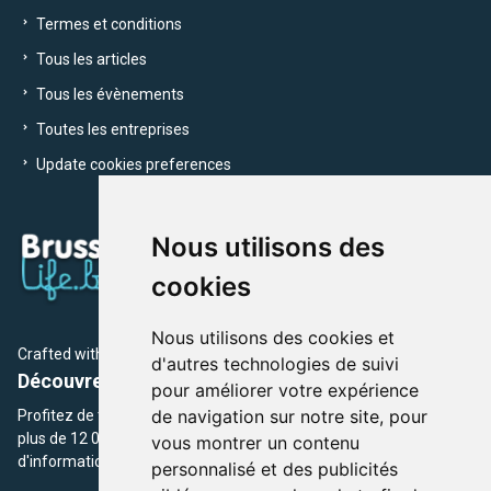
Termes et conditions
Tous les articles
Tous les évènements
Toutes les entreprises
Update cookies preferences
Nous utilisons des
cookies
Nous utilisons des cookies et
Crafted with
by Brusselslife Team
d'autres technologies de suivi
Découvrez plus de 12 000 adresses et événements
pour améliorer votre expérience
de navigation sur notre site, pour
Profitez de toutes les sections de BrusselsLife.be et découvrez
plus de 12 000 adresses et un grand choix d'événements,
vous montrer un contenu
d'informations et de conseils et astuces de notre écriture.
personnalisé et des publicités