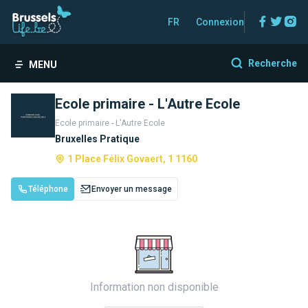
Facebo
Twitt
In
FR
Connexion
Recherche
MENU
Ecole primaire - L'Autre Ecole
Ecole primaire - L'Autre Ecole
Bruxelles Pratique
1 Place Félix Govaert, 1 1160
Téléphone
Envoyer un message
Information non disponible