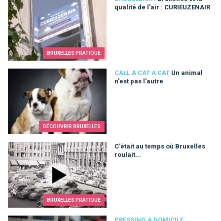
qualité de l'air : CURIEUZENAIR
BRUXELLES PRATIQUE
Un animal n'est pas l'autre
CALL A CAT A CAT
Un animal
n'est pas l'autre
DÉCOUVRIR BRUXELLES
C'était au temps où Bruxelles roulait...
C'était au temps où Bruxelles
roulait...
BRUXELLES PRATIQUE
Nettoyage à sec ou... allô? Point Pressing s'occupe de tout!
PRESSING A DOMICILE