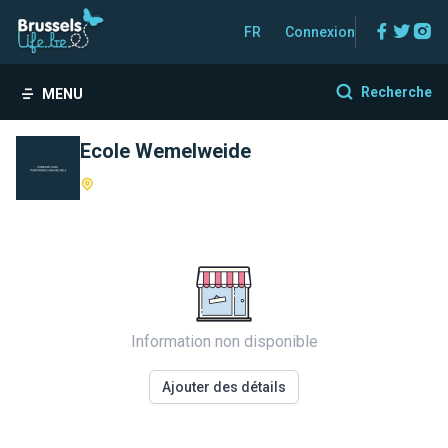
Facebo
Twitt
In
FR
Connexion
Recherche
MENU
Ecole Wemelweide
Information non disponible
Ajouter des détails