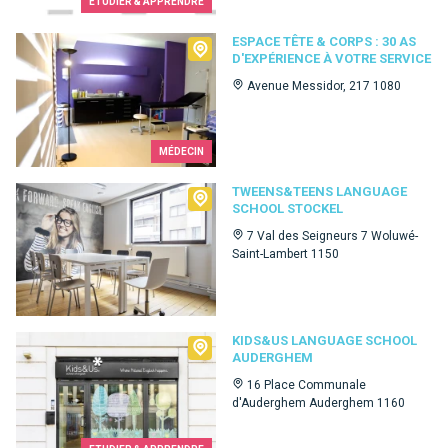
ETUDIER & APPRENDRE
Espace Tête & Corps : 30 as d'expérience à votre service
ESPACE TÊTE & CORPS : 30 AS
D'EXPÉRIENCE À VOTRE SERVICE
Avenue Messidor, 217 1080
MÉDECIN
Tweens&Teens language school Stockel
TWEENS&TEENS LANGUAGE
SCHOOL STOCKEL
7 Val des Seigneurs 7 Woluwé-
Saint-Lambert 1150
Kids&Us language school Auderghem
KIDS&US LANGUAGE SCHOOL
AUDERGHEM
16 Place Communale
d'Auderghem Auderghem 1160