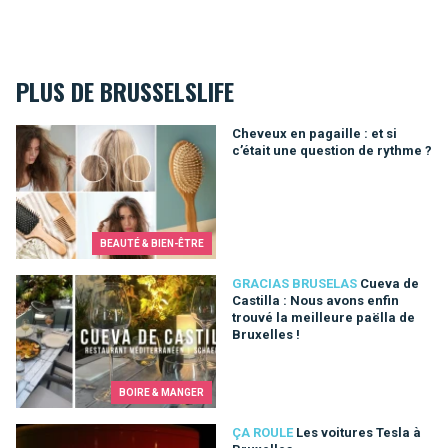
PLUS DE BRUSSELSLIFE
Cheveux en pagaille : et si c’était une question de rythme ?
Cheveux en pagaille : et si
c’était une question de rythme ?
BEAUTÉ & BIEN-ÊTRE
Cueva de Castilla : Nous avons enfin trouvé la meilleure paëlla
GRACIAS BRUSELAS
Cueva de
Castilla : Nous avons enfin
trouvé la meilleure paëlla de
Bruxelles !
BOIRE & MANGER
Les voitures Tesla à Bruxelles
ÇA ROULE
Les voitures Tesla à