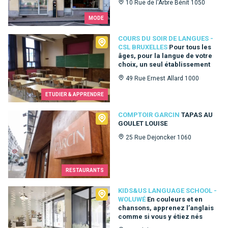
10 Rue de l'Arbre Bénit 1050
MODE
Cours du Soir de Langues - CSL Bruxelles
COURS DU SOIR DE LANGUES -
CSL BRUXELLES
Pour tous les
âges, pour la langue de votre
choix, un seul établissement
49 Rue Ernest Allard 1000
ETUDIER & APPRENDRE
Comptoir Garcin
COMPTOIR GARCIN
TAPAS AU
GOULET LOUISE
25 Rue Dejoncker 1060
RESTAURANTS
Kids&Us language school - Woluwé
KIDS&US LANGUAGE SCHOOL -
WOLUWÉ
En couleurs et en
chansons, apprenez l’anglais
comme si vous y étiez nés