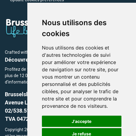
Nous utilisons des
cookies
Nous utilisons des cookies et
Crafted with
by Brusselslife Team
d'autres technologies de suivi
Découvrez plus de 12 000 adresses et événements
pour améliorer votre expérience
de navigation sur notre site, pour
Profitez de toutes les sections de BrusselsLife.be et découvrez
plus de 12 000 adresses et un grand choix d'événements,
vous montrer un contenu
d'informations et de conseils et astuces de notre écriture.
personnalisé et des publicités
ciblées, pour analyser le trafic de
Brusselslife.be
notre site et pour comprendre la
Avenue Louise, 500 -1050 Ixelles, Brussels,
provenance de nos visiteurs.
02/538.51.49.
TVA 0472.281.221
J'accepte
Copyright 2026 © Brusselslife.be Tous droits réservés. Le contenu
Je refuse
et les images utilisés sur ce site sont protégés par le droit