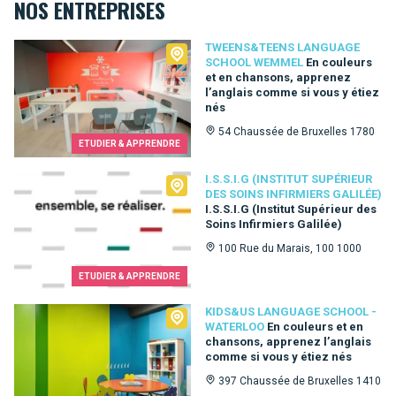
NOS ENTREPRISES
Tweens&Teens language school Wemmel
TWEENS&TEENS LANGUAGE
SCHOOL WEMMEL
En couleurs
et en chansons, apprenez
l’anglais comme si vous y étiez
nés
54 Chaussée de Bruxelles 1780
ETUDIER & APPRENDRE
I.S.S.I.G (Institut Supérieur des Soins Infirmiers Galilée)
I.S.S.I.G (INSTITUT SUPÉRIEUR
DES SOINS INFIRMIERS GALILÉE)
I.S.S.I.G (Institut Supérieur des
Soins Infirmiers Galilée)
100 Rue du Marais, 100 1000
ETUDIER & APPRENDRE
Kids&Us language school - Waterloo
KIDS&US LANGUAGE SCHOOL -
WATERLOO
En couleurs et en
chansons, apprenez l’anglais
comme si vous y étiez nés
397 Chaussée de Bruxelles 1410