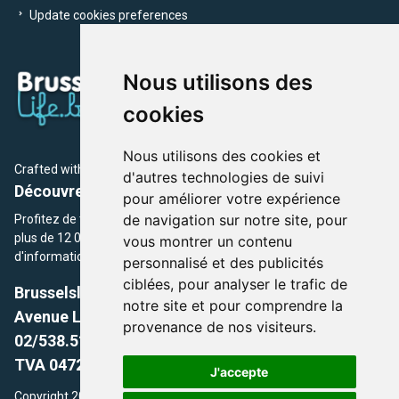
Update cookies preferences
Nous utilisons des
cookies
Nous utilisons des cookies et
Crafted with
by Brusselslife Team
d'autres technologies de suivi
Découvrez plus de 12 000 adresses et événements
pour améliorer votre expérience
de navigation sur notre site, pour
Profitez de toutes les sections de BrusselsLife.be et découvrez
plus de 12 000 adresses et un grand choix d'événements,
vous montrer un contenu
d'informations et de conseils et astuces de notre écriture.
personnalisé et des publicités
ciblées, pour analyser le trafic de
Brusselslife.be
notre site et pour comprendre la
Avenue Louise, 500 -1050 Ixelles, Brussels,
provenance de nos visiteurs.
02/538.51.49.
TVA 0472.281.221
J'accepte
Copyright 2026 © Brusselslife.be Tous droits réservés. Le contenu