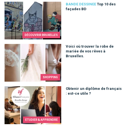
Top 10 des façades BD
BANDE DESSINEE
Top 10 des
façades BD
DÉCOUVRIR BRUXELLES
Voici où trouver la robe de mariée de vos rêves à Bruxelles.
Voici où trouver la robe de
mariée de vos rêves à
Bruxelles.
SHOPPING
Obtenir un diplôme de français : est-ce utile ?
Obtenir un diplôme de français
: est-ce utile ?
ETUDIER & APPRENDRE