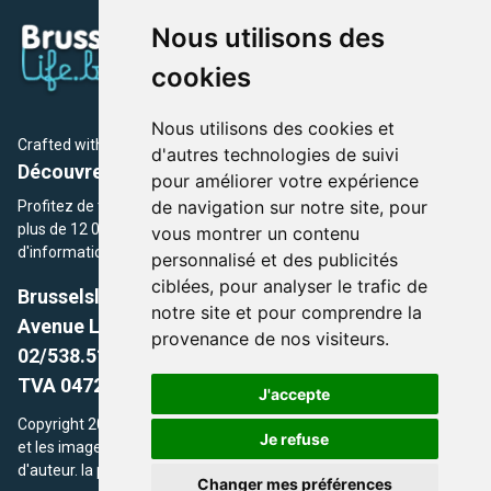
Nous utilisons des
cookies
Nous utilisons des cookies et
Crafted with
by Brusselslife Team
d'autres technologies de suivi
Découvrez plus de 12 000 adresses et événements
pour améliorer votre expérience
de navigation sur notre site, pour
Profitez de toutes les sections de BrusselsLife.be et découvrez
plus de 12 000 adresses et un grand choix d'événements,
vous montrer un contenu
d'informations et de conseils et astuces de notre écriture.
personnalisé et des publicités
ciblées, pour analyser le trafic de
Brusselslife.be
notre site et pour comprendre la
Avenue Louise, 500 -1050 Ixelles, Brussels,
provenance de nos visiteurs.
02/538.51.49.
TVA 0472.281.221
J'accepte
Copyright 2026 © Brusselslife.be Tous droits réservés. Le contenu
Je refuse
et les images utilisés sur ce site sont protégés par le droit
d'auteur. la propriétaires respectifs.
Changer mes préférences