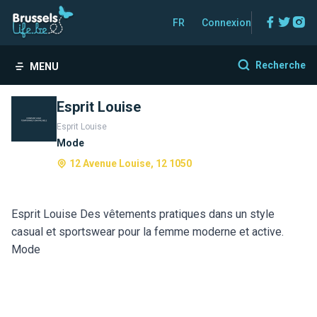
Facebo
Twitt
In
FR
Connexion
Recherche
MENU
Esprit Louise
Esprit Louise
Mode
12 Avenue Louise, 12 1050
Esprit Louise Des vêtements pratiques dans un style
casual et sportswear pour la femme moderne et active.
Mode