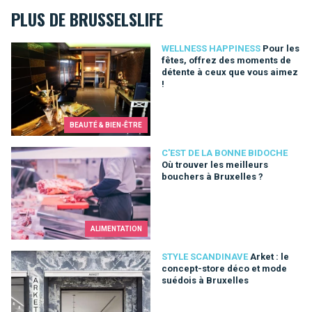
PLUS DE BRUSSELSLIFE
Pour les fêtes, offrez des moments de détente à ceux que vo
WELLNESS HAPPINESS
Pour les
fêtes, offrez des moments de
détente à ceux que vous aimez
!
BEAUTÉ & BIEN-ÊTRE
Où trouver les meilleurs bouchers à Bruxelles ?
C'EST DE LA BONNE BIDOCHE
Où trouver les meilleurs
bouchers à Bruxelles ?
ALIMENTATION
Arket : le concept-store déco et mode suédois à Bruxelles
STYLE SCANDINAVE
Arket : le
concept-store déco et mode
suédois à Bruxelles