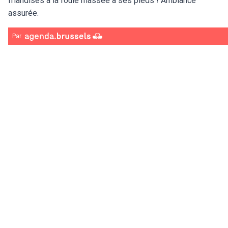
friandises à la foule massée à ses pieds ! Ambiance
assurée.
Par