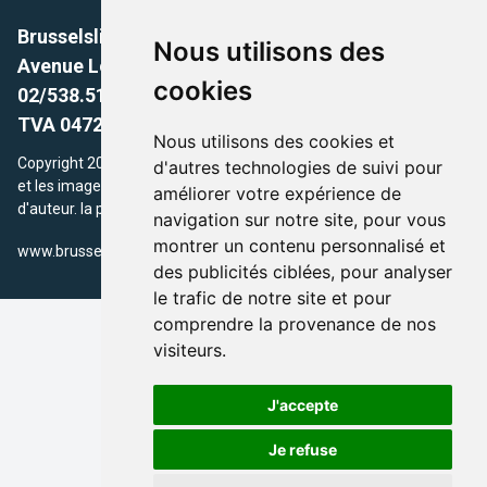
Brusselslife.be
Nous utilisons des
Avenue Louise, 500 -1050 Ixelles, Brussels,
cookies
02/538.51.49.
TVA 0472.281.221
Nous utilisons des cookies et
Copyright 2026 © Brusselslife.be Tous droits réservés. Le contenu
d'autres technologies de suivi pour
et les images utilisés sur ce site sont protégés par le droit
améliorer votre expérience de
d'auteur. la propriétaires respectifs.
navigation sur notre site, pour vous
montrer un contenu personnalisé et
/
www.brusselsLife.be
info@brusselslife.be
des publicités ciblées, pour analyser
le trafic de notre site et pour
comprendre la provenance de nos
visiteurs.
J'accepte
Je refuse