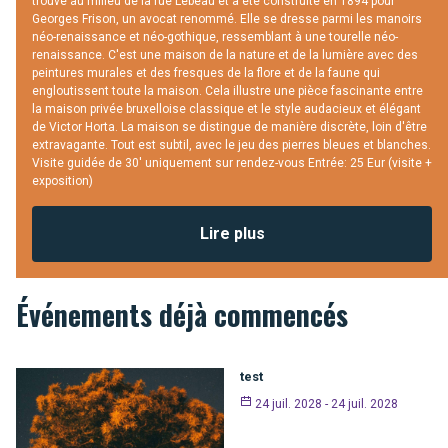
trouve au milieu de la rue Lebeau et a été construite en 1894 pour
Georges Frison, un avocat renommé. Elle se dresse parmi les manoirs
néo-renaissance et néo-gothique, ressemblant à une tourelle néo-
renaissance. C'est une maison de la nature et de la lumière avec des
peintures murales et des fresques de la flore et de la faune qui
engloutissent toute la maison. Cela illustre une pièce fascinante entre
la maison privée bruxelloise classique et le style audacieux et élégant
de Victor Horta. La maison se distingue de manière discrète, loin d'être
extravagante. Tout est subtil, avec le jeu des pierres bleues et blanches.
Visite guidée de 30' uniquement sur rendez-vous Entrée: 25 Eur (visite +
exposition)
Lire plus
Événements déjà commencés
test
24 juil. 2028 - 24 juil. 2028