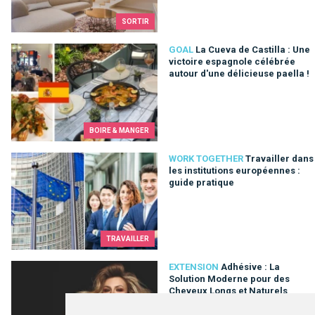
SORTIR
La Cueva de Castilla : Une victoire espagnole célébrée autour 
GOAL
La Cueva de Castilla : Une
victoire espagnole célébrée
autour d'une délicieuse paella !
BOIRE & MANGER
Travailler dans les institutions européennes : guide pratique
WORK TOGETHER
Travailler dans
les institutions européennes :
guide pratique
TRAVAILLER
Adhésive : La Solution Moderne pour des Cheveux Longs et N
EXTENSION
Adhésive : La
Solution Moderne pour des
Cheveux Longs et Naturels