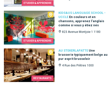
ETUDIER & APPRENDRE
Kids&Us language school - Uccle
KIDS&US LANGUAGE SCHOOL -
UCCLE
En couleurs et en
chansons, apprenez l’anglais
comme si vous y étiez nés
823 Avenue Montjoie 1 1180
ETUDIER & APPRENDRE
Au Stekerlapatte
AU STEKERLAPATTE
Une
brasserie typiquement belge au
pur esprit brusseleir
4 Rue des Prêtres 1000
RESTAURANTS