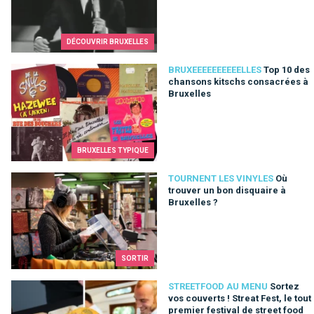
DÉCOUVRIR BRUXELLES
Top 10 des chansons kitschs consacrées à Bruxelles
BRUXEEEEEEEEEELLES
Top 10 des
chansons kitschs consacrées à
Bruxelles
BRUXELLES TYPIQUE
Où trouver un bon disquaire à Bruxelles ?
TOURNENT LES VINYLES
Où
trouver un bon disquaire à
Bruxelles ?
SORTIR
Sortez vos couverts ! Streat Fest, le tout premier festival de 
STREETFOOD AU MENU
Sortez
vos couverts ! Streat Fest, le tout
premier festival de street food