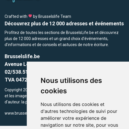
Crafted with
by Brusselslife Team
Découvrez plus de 12 000 adresses et événements
Profitez de toutes les sections de BrusselsLife.be et découvrez
plus de 12 000 adresses et un grand choix d'événements,
d'informations et de conseils et astuces de notre écriture.
Brusselslife.be
Avenue Louise, 500 -1050 Ixelles, Brussels,
02/538.51.49.
Nous utilisons des
TVA 0472.281.221
cookies
Copyright 2026 © Brusselslife.be Tous droits réservés. Le contenu
et les images utilisés sur ce site sont protégés par le droit
d'auteur. la propriétaires respectifs.
Nous utilisons des cookies et
d'autres technologies de suivi pour
/
www.brusselsLife.be
info@brusselslife.be
améliorer votre expérience de
navigation sur notre site, pour vous