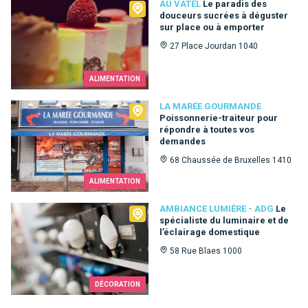
Au Vatel
AU VATEL
Le paradis des
douceurs sucrées à déguster
sur place ou à emporter
27 Place Jourdan 1040
ALIMENTATION
La Marée Gourmande
LA MARÉE GOURMANDE
Poissonnerie-traiteur pour
répondre à toutes vos
demandes
68 Chaussée de Bruxelles 1410
ALIMENTATION
Ambiance Lumière - ADG
AMBIANCE LUMIÈRE - ADG
Le
spécialiste du luminaire et de
l’éclairage domestique
58 Rue Blaes 1000
DÉCORATION