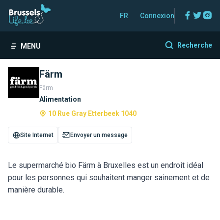
Facebo
Twitt
In
FR
Connexion
Recherche
MENU
Färm
Färm
Alimentation
10 Rue Gray Etterbeek 1040
Site Internet
Envoyer un message
Le supermarché bio Färm à Bruxelles est un endroit idéal
pour les personnes qui souhaitent manger sainement et de
manière durable.