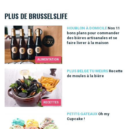
PLUS DE BRUSSELSLIFE
Nos 11 bons plans pour commander des bières artisanales et s
HOUBLON À DOMICILE
Nos 11
bons plans pour commander
des bières artisanales et se
faire livrer à la maison
ALIMENTATION
Recette de moules à la bière
PLUS BELGE TU MEURS
Recette
de moules à la bière
RECETTES
Oh my Cupcake !
PETITS GATEAUX
Oh my
Cupcake !