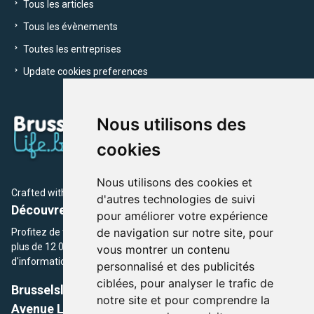
Tous les articles
Tous les évènements
Toutes les entreprises
Update cookies preferences
Nous utilisons des
cookies
Nous utilisons des cookies et
Crafted with
by Brusselslife Team
d'autres technologies de suivi
Découvrez plus de 12 000 adresses et événements
pour améliorer votre expérience
de navigation sur notre site, pour
Profitez de toutes les sections de BrusselsLife.be et découvrez
plus de 12 000 adresses et un grand choix d'événements,
vous montrer un contenu
d'informations et de conseils et astuces de notre écriture.
personnalisé et des publicités
ciblées, pour analyser le trafic de
Brusselslife.be
notre site et pour comprendre la
Avenue Louise, 500 -1050 Ixelles, Brussels,