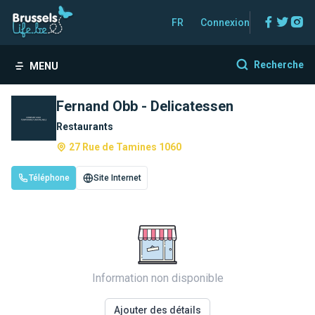
Facebo
Twitt
In
FR
Connexion
Recherche
MENU
Fernand Obb - Delicatessen
Restaurants
27 Rue de Tamines 1060
Téléphone
Site Internet
Information non disponible
Ajouter des détails