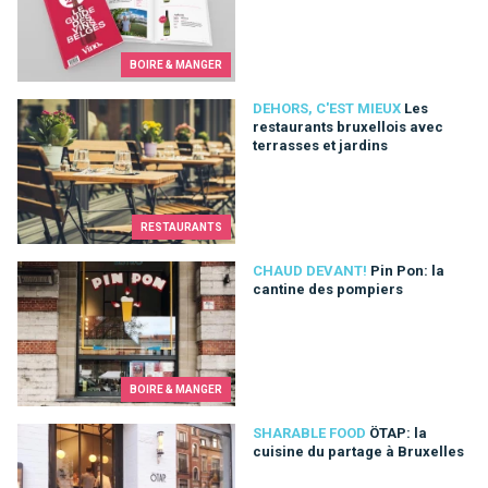
BOIRE & MANGER
Les restaurants bruxellois avec terrasses et jardins
DEHORS, C'EST MIEUX
Les
restaurants bruxellois avec
terrasses et jardins
RESTAURANTS
Pin Pon: la cantine des pompiers
CHAUD DEVANT!
Pin Pon: la
cantine des pompiers
BOIRE & MANGER
ÖTAP: la cuisine du partage à Bruxelles
SHARABLE FOOD
ÖTAP: la
cuisine du partage à Bruxelles