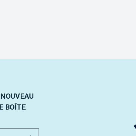
 NOUVEAU
 BOÎTE
Email Address
Envoyer