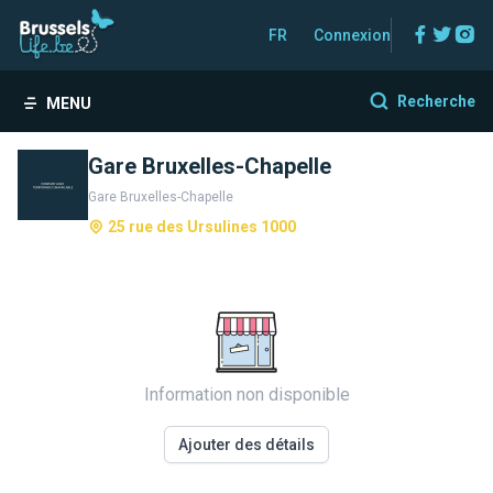
Facebo
Twitt
In
FR
Connexion
Recherche
MENU
Gare Bruxelles-Chapelle
Gare Bruxelles-Chapelle
25 rue des Ursulines 1000
Information non disponible
Ajouter des détails