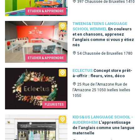
397 Chaussée de Bruxelles 1410
ETUDIER & APPRENDRE
Tweens&Teens language school Wemmel
TWEENS&TEENS LANGUAGE
SCHOOL WEMMEL
En couleurs
et en chansons, apprenez
l’anglais comme si vous y étiez
nés
54 Chaussée de Bruxelles 1780
ETUDIER & APPRENDRE
Eclectus
ECLECTUS
Concept store prêt-
à-offrir : fleurs, vins, déco
25 Rue de l'Amazone Rue de
l'Amazone 25 1050 Ixelles Ixelles
1050
FLEURISTES
Kids&Us language school - Auderghem
KIDS&US LANGUAGE SCHOOL -
AUDERGHEM
L’apprentissage
de l’anglais comme une langue
maternelle