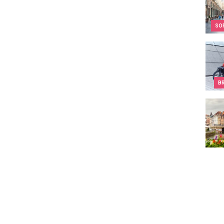
SO
Tout 
B
Produ