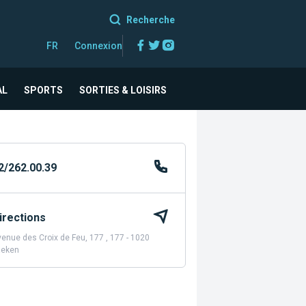
Recherche
Facebook
Twitter
Instagram
FR
Connexion
AL
SPORTS
SORTIES & LOISIRS
2/262.00.39
irections
enue des Croix de Feu, 177 , 177 - 1020
aeken