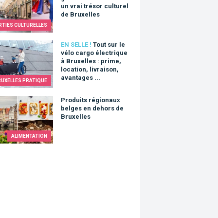
un vrai trésor culturel
de Bruxelles
RTIES CULTURELLES
sur le vélo cargo électrique à Bruxelles : prime, location, livraison,
EN SELLE !
Tout sur le
vélo cargo électrique
à Bruxelles : prime,
location, livraison,
avantages ...
RUXELLES PRATIQUE
its régionaux belges en dehors de Bruxelles
Produits régionaux
belges en dehors de
Bruxelles
ALIMENTATION