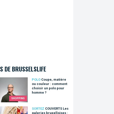
S DE BRUSSELSLIFE
, matière ou couleur : comment choisir un polo pour homme ?
POLO
Coupe, matière
ou couleur : comment
choisir un polo pour
homme ?
SHOPPING
RTS Les galeries bruxelloises : un vrai trésor culturel de Bruxe
SORTEZ
COUVERTS Les
galeries bruxelloises :