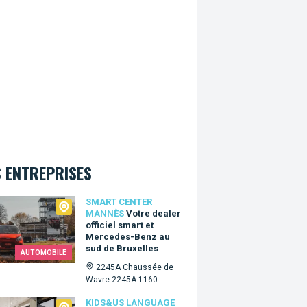
 ENTREPRISES
t Center Mannès
SMART CENTER
MANNÈS
Votre dealer
officiel smart et
Mercedes-Benz au
sud de Bruxelles
AUTOMOBILE
2245A Chaussée de
Wavre 2245A 1160
&Us language school - Woluwé
KIDS&US LANGUAGE