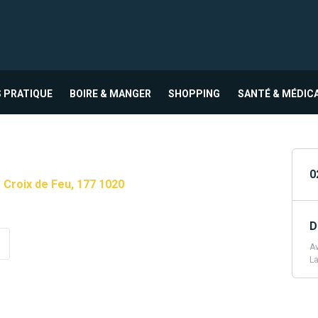
 PRATIQUE
BOIRE & MANGER
SHOPPING
SANTÉ & MÉDIC
0
Croix de Feu, 177 1020
D
Av
L