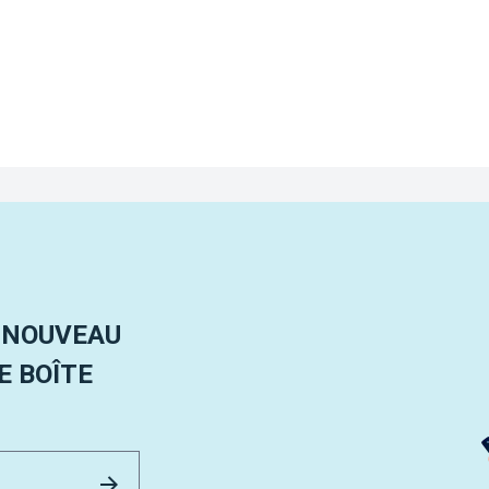
 NOUVEAU
 BOÎTE
Email Address
Envoyer