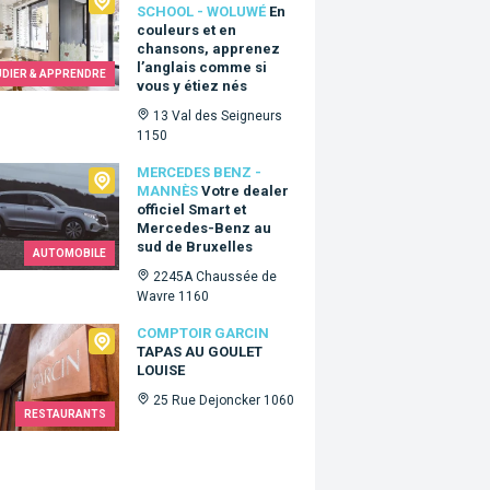
SCHOOL - WOLUWÉ
En
couleurs et en
chansons, apprenez
l’anglais comme si
UDIER & APPRENDRE
vous y étiez nés
13 Val des Seigneurs
1150
edes Benz - Mannès
MERCEDES BENZ -
MANNÈS
Votre dealer
officiel Smart et
Mercedes-Benz au
sud de Bruxelles
AUTOMOBILE
2245A Chaussée de
Wavre 1160
oir Garcin
COMPTOIR GARCIN
TAPAS AU GOULET
LOUISE
25 Rue Dejoncker 1060
RESTAURANTS