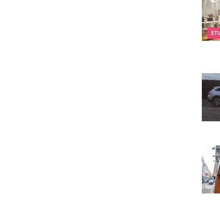
ET
Merc
Compt