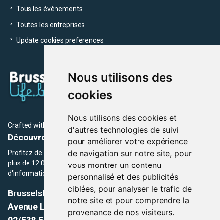
Tous les évènements
Toutes les entreprises
Update cookies preferences
Nous utilisons des
cookies
Nous utilisons des cookies et
Crafted with
by Brusselslife Team
d'autres technologies de suivi
Découvrez plus de 12 000 adresses et événements
pour améliorer votre expérience
de navigation sur notre site, pour
Profitez de toutes les sections de BrusselsLife.be et découvrez
plus de 12 000 adresses et un grand choix d'événements,
vous montrer un contenu
d'informations et de conseils et astuces de notre écriture.
personnalisé et des publicités
ciblées, pour analyser le trafic de
Brusselslife.be
notre site et pour comprendre la
Avenue Louise, 500 -1050 Ixelles, Brussels,
provenance de nos visiteurs.
02/538.51.49.