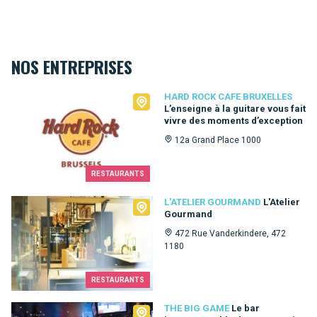
NOS ENTREPRISES
Hard Rock Cafe Bruxelles
HARD ROCK CAFE BRUXELLES
L’enseigne à la guitare vous fait
vivre des moments d’exception
12a Grand Place 1000
RESTAURANTS
L'Atelier Gourmand
L'ATELIER GOURMAND
L'Atelier
Gourmand
472 Rue Vanderkindere, 472
1180
RESTAURANTS
The Big Game
THE BIG GAME
Le bar