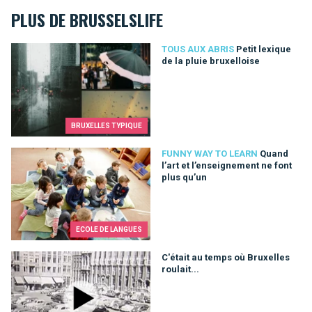
PLUS DE BRUSSELSLIFE
Petit lexique de la pluie bruxelloise
TOUS AUX ABRIS
Petit lexique
de la pluie bruxelloise
BRUXELLES TYPIQUE
Quand l’art et l’enseignement ne font plus qu’un
FUNNY WAY TO LEARN
Quand
l’art et l’enseignement ne font
plus qu’un
ECOLE DE LANGUES
C'était au temps où Bruxelles roulait...
C'était au temps où Bruxelles
roulait...