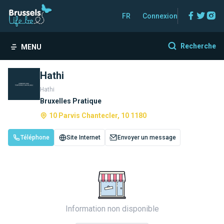
Facebo
Twitt
In
FR
Connexion
Recherche
MENU
Hathi
Hathi
Bruxelles Pratique
10 Parvis Chantecler, 10 1180
Téléphone
Site Internet
Envoyer un message
Information non disponible