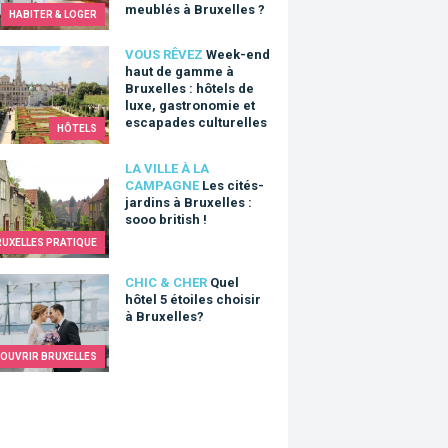
meublés à Bruxelles ?
HABITER & LOGER
end haut de gamme à Bruxelles : hôtels de luxe, gastronomie e
VOUS RÊVEZ
Week-end
haut de gamme à
Bruxelles : hôtels de
luxe, gastronomie et
escapades culturelles
HÔTELS
ités-jardins à Bruxelles : sooo british !
LA VILLE À LA
CAMPAGNE
Les cités-
jardins à Bruxelles :
sooo british !
RUXELLES PRATIQUE
hôtel 5 étoiles choisir à Bruxelles?
CHIC & CHER
Quel
hôtel 5 étoiles choisir
à Bruxelles?
OUVRIR BRUXELLES