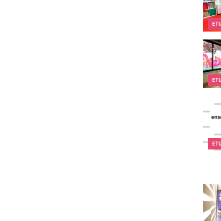
ET
Kids&
ET
I.S.S
ET
Espac