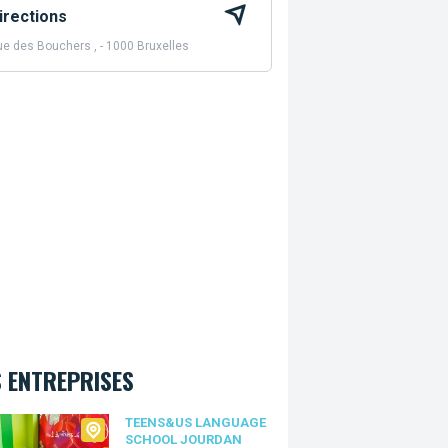
irections
e des Bouchers , - 1000 Bruxelles
 ENTREPRISES
s&Us language school Jourdan
TEENS&US LANGUAGE
SCHOOL JOURDAN