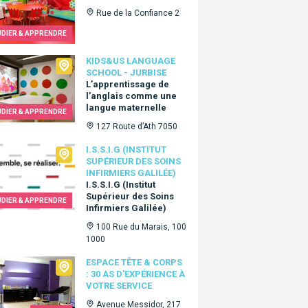
Rue de la Confiance 2
UDIER & APPRENDRE
Us language school - Jurbise
KIDS&US LANGUAGE
SCHOOL - JURBISE
L’apprentissage de
l’anglais comme une
langue maternelle
UDIER & APPRENDRE
127 Route d’Ath 7050
.I.G (Institut Supérieur des Soins Infirmiers Galilée)
I.S.S.I.G (INSTITUT
SUPÉRIEUR DES SOINS
INFIRMIERS GALILÉE)
I.S.S.I.G (Institut
Supérieur des Soins
UDIER & APPRENDRE
Infirmiers Galilée)
100 Rue du Marais, 100
1000
e Tête & Corps : 30 as d'expérience à votre service
ESPACE TÊTE & CORPS
: 30 AS D'EXPÉRIENCE À
VOTRE SERVICE
Avenue Messidor, 217