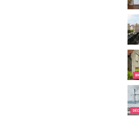
Week-
Les c
B
Quel 
DÉC