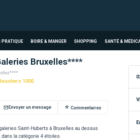
 PRATIQUE
BOIRE & MANGER
SHOPPING
SANTÉ & MÉDIC
aleries Bruxelles****
xelles****
0
Bouchers 1000
V
Envoyer un message
Commentaires
E
 galeries Saint-Huberts à Bruxelles au dessus
 dans la catégorie 4 étoiles.