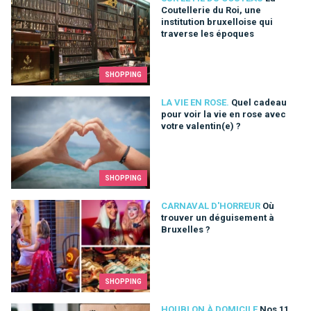
Coutellerie du Roi, une
institution bruxelloise qui
traverse les époques
SHOPPING
Quel cadeau pour voir la vie en rose avec votre valentin(e) ?
LA VIE EN ROSE.
Quel cadeau
pour voir la vie en rose avec
votre valentin(e) ?
SHOPPING
Où trouver un déguisement à Bruxelles ?
CARNAVAL D'HORREUR
Où
trouver un déguisement à
Bruxelles ?
SHOPPING
Nos 11 bons plans pour commander des bières artisanales et s
HOUBLON À DOMICILE
Nos 11