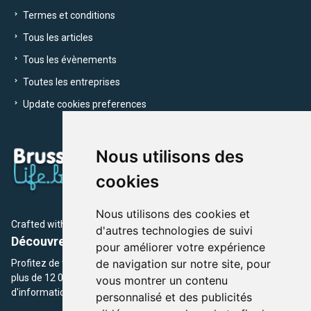
Termes et conditions
Tous les articles
Tous les évènements
Toutes les entreprises
Update cookies preferences
Nous utilisons des
cookies
Nous utilisons des cookies et
Crafted with
by Brusselslife Team
d'autres technologies de suivi
Découvrez plus de 12 000 adresses et événements
pour améliorer votre expérience
de navigation sur notre site, pour
Profitez de toutes les sections de BrusselsLife.be et découvrez
plus de 12 000 adresses et un grand choix d'événements,
vous montrer un contenu
d'informations et de conseils et astuces de notre écriture.
personnalisé et des publicités