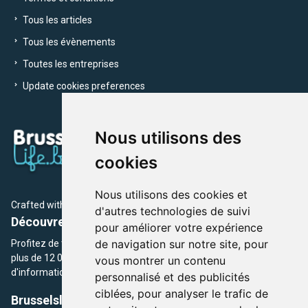
Tous les articles
Tous les évènements
Toutes les entreprises
Update cookies preferences
Nous utilisons des
cookies
Nous utilisons des cookies et
Crafted with
by Brusselslife Team
d'autres technologies de suivi
Découvrez plus de 12 000 adresses et événements
pour améliorer votre expérience
de navigation sur notre site, pour
Profitez de toutes les sections de BrusselsLife.be et découvrez
plus de 12 000 adresses et un grand choix d'événements,
vous montrer un contenu
d'informations et de conseils et astuces de notre écriture.
personnalisé et des publicités
ciblées, pour analyser le trafic de
Brusselslife.be