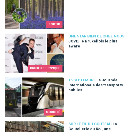
SORTIR
JCVD, le Bruxellois le plus aware
UNE STAR BIEN DE CHEZ NOUS
JCVD, le Bruxellois le plus
aware
BRUXELLES TYPIQUE
La Journée Internationale des transports publics
16 SEPTEMBRE
La Journée
Internationale des transports
publics
MOBILITÉ
La Coutellerie du Roi, une institution bruxelloise qui traverse
SUR LE FIL DU COUTEAU
La
Coutellerie du Roi, une