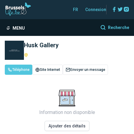
Facebo
Twitt
In
FR
Connexion
Recherche
MENU
Husk Gallery
Téléphone
Site Internet
Envoyer un message
Information non disponible
Ajouter des détails