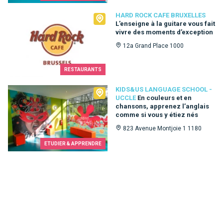
Hard Rock Cafe Bruxelles
HARD ROCK CAFE BRUXELLES
L’enseigne à la guitare vous fait
vivre des moments d’exception
12a Grand Place 1000
RESTAURANTS
Kids&Us language school - Uccle
KIDS&US LANGUAGE SCHOOL -
UCCLE
En couleurs et en
chansons, apprenez l’anglais
comme si vous y étiez nés
823 Avenue Montjoie 1 1180
ETUDIER & APPRENDRE