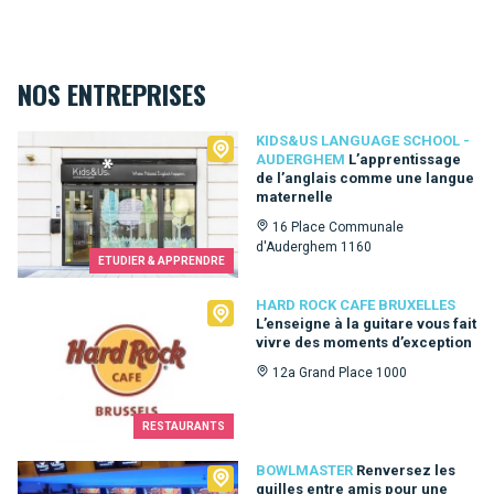
NOS ENTREPRISES
Kids&Us language school - Auderghem
KIDS&US LANGUAGE SCHOOL -
AUDERGHEM
L’apprentissage
de l’anglais comme une langue
maternelle
16 Place Communale
d'Auderghem 1160
ETUDIER & APPRENDRE
Hard Rock Cafe Bruxelles
HARD ROCK CAFE BRUXELLES
L’enseigne à la guitare vous fait
vivre des moments d’exception
12a Grand Place 1000
RESTAURANTS
Bowlmaster
BOWLMASTER
Renversez les
quilles entre amis pour une