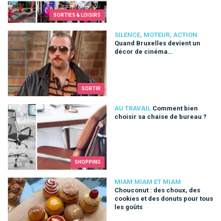
SORTIES & LOISIRS
Quand Bruxelles devient un décor de cinéma…
SILENCE, MOTEUR, ACTION
Quand Bruxelles devient un
décor de cinéma…
SORTIR
Comment bien choisir sa chaise de bureau ?
AU TRAVAIL
Comment bien
choisir sa chaise de bureau ?
SHOPPING
Chouconut : des choux, des cookies et des donuts pour tous 
MIAM MIAM ET MIAM
Chouconut : des choux, des
cookies et des donuts pour tous
les goûts