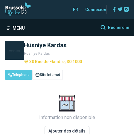
Facebo
Twitt
In
FR
Connexion
Recherche
MENU
Hüsniye Kardas
Hüsniye Kardas
30 Rue de Flandre, 30 1000
Téléphone
Site Internet
Information non disponible
Ajouter des détails