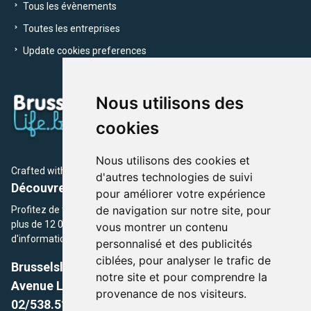
Tous les évènements
Toutes les entreprises
Update cookies preferences
Nous utilisons des
cookies
Nous utilisons des cookies et
Crafted with
by Brusselslife Team
d'autres technologies de suivi
Découvrez plus de 12 000 adresses et événements
pour améliorer votre expérience
de navigation sur notre site, pour
Profitez de toutes les sections de BrusselsLife.be et découvrez
plus de 12 000 adresses et un grand choix d'événements,
vous montrer un contenu
d'informations et de conseils et astuces de notre écriture.
personnalisé et des publicités
ciblées, pour analyser le trafic de
Brusselslife.be
notre site et pour comprendre la
Avenue Louise, 500 -1050 Ixelles, Brussels,
provenance de nos visiteurs.
02/538.51.49.