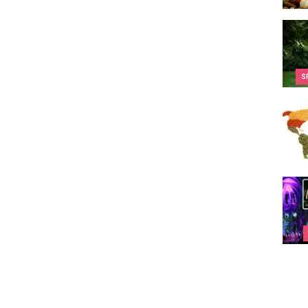
Parco
S
Les p
L'esc