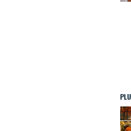
PLU
Survi