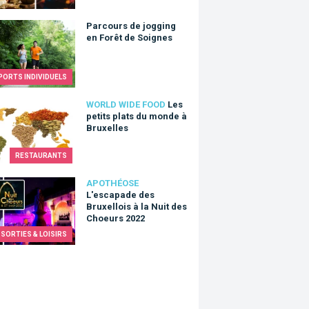
urs de jogging en Forêt de Soignes
Parcours de jogging
en Forêt de Soignes
PORTS INDIVIDUELS
etits plats du monde à Bruxelles
WORLD WIDE FOOD
Les
petits plats du monde à
Bruxelles
RESTAURANTS
apade des Bruxellois à la Nuit des Choeurs 2022
APOTHÉOSE
L'escapade des
Bruxellois à la Nuit des
Choeurs 2022
SORTIES & LOISIRS