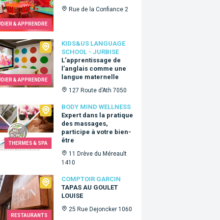
Rue de la Confiance 2
UDIER & APPRENDRE
Us language school - Jurbise
KIDS&US LANGUAGE
SCHOOL - JURBISE
L’apprentissage de
l’anglais comme une
langue maternelle
UDIER & APPRENDRE
127 Route d’Ath 7050
 Mind Wellness
BODY MIND WELLNESS
Expert dans la pratique
des massages,
participe à votre bien-
être
THERMES & SPA
11 Drève du Méreault
1410
oir Garcin
COMPTOIR GARCIN
TAPAS AU GOULET
LOUISE
25 Rue Dejoncker 1060
RESTAURANTS