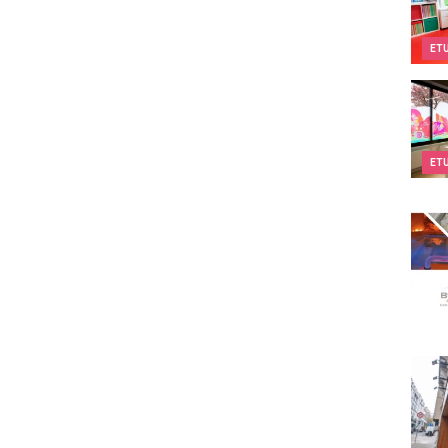
ET
Kids&
ET
Body
Compt