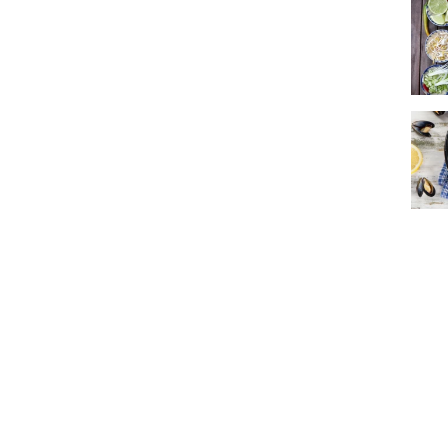
Meli 
Où ma