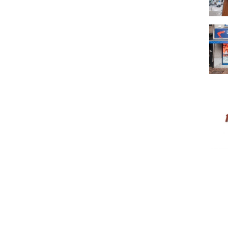
La M
Hard 