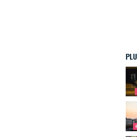
PLU
Une p
Bruxe