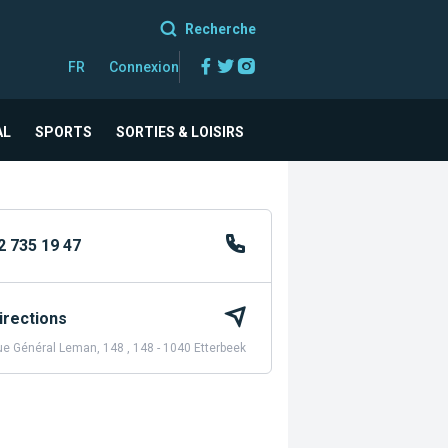
Recherche
Facebook
Twitter
Instagram
FR
Connexion
AL
SPORTS
SORTIES & LOISIRS
2 735 19 47
irections
e Général Leman, 148 , 148 - 1040 Etterbeek