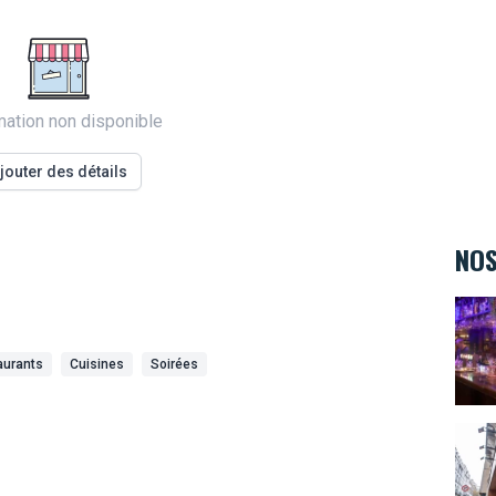
mation non disponible
jouter des détails
NOS
The 
aurants
Cuisines
Soirées
Compt