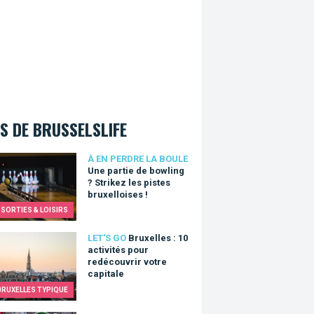
S DE BRUSSELSLIFE
artie de bowling ? Strikez les pistes bruxelloises !
À EN PERDRE LA BOULE
Une partie de bowling
? Strikez les pistes
bruxelloises !
SORTIES & LOISIRS
lles : 10 activités pour redécouvrir votre capitale
LET'S GO
Bruxelles : 10
activités pour
redécouvrir votre
capitale
BRUXELLES TYPIQUE