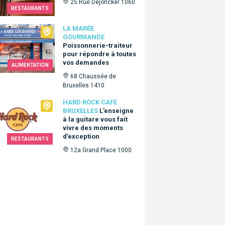
25 Rue Dejoncker 1060
RESTAURANTS
arée Gourmande
LA MARÉE
GOURMANDE
Poissonnerie-traiteur
pour répondre à toutes
vos demandes
ALIMENTATION
68 Chaussée de
Bruxelles 1410
Rock Cafe Bruxelles
HARD ROCK CAFE
BRUXELLES
L’enseigne
à la guitare vous fait
vivre des moments
d’exception
RESTAURANTS
12a Grand Place 1000