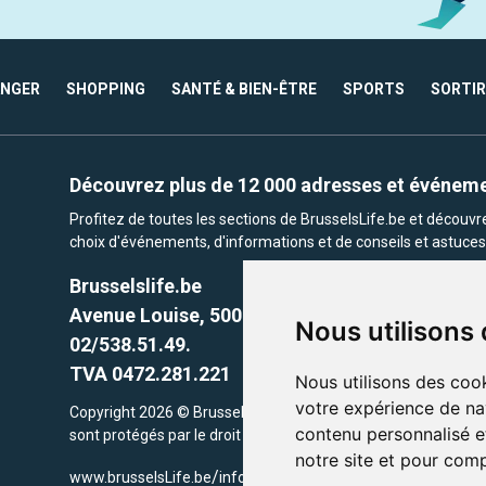
ANGER
SHOPPING
SANTÉ & BIEN-ÊTRE
SPORTS
SORTIR
Découvrez plus de 12 000 adresses et événem
Profitez de toutes les sections de BrusselsLife.be et découv
choix d'événements, d'informations et de conseils et astuces 
Brusselslife.be
Avenue Louise, 500 -1050 Ixelles, Brussels,
Nous utilisons
02/538.51.49.
TVA 0472.281.221
Nous utilisons des cook
votre expérience de na
Copyright 2026 © Brusselslife.be Tous droits réservés. Le cont
contenu personnalisé et
sont protégés par le droit d'auteur. la propriétaires respectifs.
notre site et pour com
/
www.brusselsLife.be
info@brusselslife.be