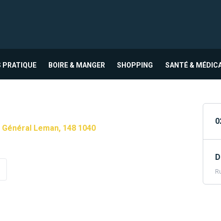
 PRATIQUE
BOIRE & MANGER
SHOPPING
SANTÉ & MÉDIC
0
 Général Leman, 148 1040
D
Ru