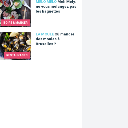
Mely: ne vous mélangez pas les baguettes
MELO MELO
Meli Mely:
ne vous mélangez pas
les baguettes
BOIRE & MANGER
nger des moules à Bruxelles ?
LA MOULE
Où manger
des moules à
Bruxelles ?
RESTAURANTS