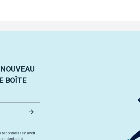
 NOUVEAU
 BOÎTE
Email Address
Envoyer
s reconnaissez avoir
nfidentialité.