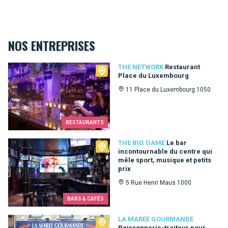
NOS ENTREPRISES
The Network
THE NETWORK
Restaurant
Place du Luxembourg
11 Place du Luxembourg 1050
RESTAURANTS
The Big Game
THE BIG GAME
Le bar
incontournable du centre qui
mêle sport, musique et petits
prix
5 Rue Henri Maus 1000
BARS & CAFÉS
La Marée Gourmande
LA MARÉE GOURMANDE
Poissonnerie-traiteur pour