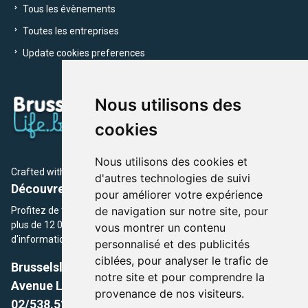
Tous les évènements
Toutes les entreprises
Update cookies preferences
Nous utilisons des
cookies
Nous utilisons des cookies et
Crafted with
by Brusselslife Team
d'autres technologies de suivi
Découvrez plus de 12 000 adresses et événements
pour améliorer votre expérience
de navigation sur notre site, pour
Profitez de toutes les sections de BrusselsLife.be et découvrez
plus de 12 000 adresses et un grand choix d'événements,
vous montrer un contenu
d'informations et de conseils et astuces de notre écriture.
personnalisé et des publicités
ciblées, pour analyser le trafic de
Brusselslife.be
notre site et pour comprendre la
Avenue Louise, 500 -1050 Ixelles, Brussels,
provenance de nos visiteurs.
02/538.51.49.