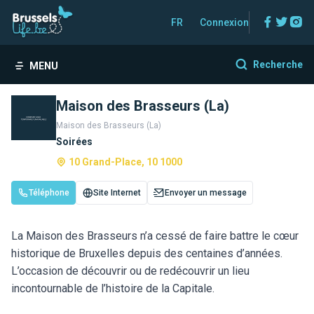
Facebo
Twitt
In
FR
Connexion
Recherche
MENU
Maison des Brasseurs (La)
Maison des Brasseurs (La)
Soirées
10 Grand-Place, 10 1000
Téléphone
Site Internet
Envoyer un message
La Maison des Brasseurs n’a cessé de faire battre le cœur
historique de Bruxelles depuis des centaines d’années.
L’occasion de découvrir ou de redécouvrir un lieu
incontournable de l’histoire de la Capitale.