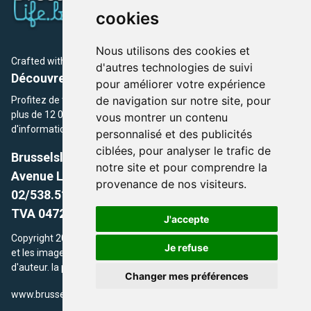
cookies
Nous utilisons des cookies et
Crafted with
by Brusselslife Team
d'autres technologies de suivi
Découvrez plus de 12 000 adresses et événements
pour améliorer votre expérience
de navigation sur notre site, pour
Profitez de toutes les sections de BrusselsLife.be et découvrez
plus de 12 000 adresses et un grand choix d'événements,
vous montrer un contenu
d'informations et de conseils et astuces de notre écriture.
personnalisé et des publicités
ciblées, pour analyser le trafic de
Brusselslife.be
notre site et pour comprendre la
Avenue Louise, 500 -1050 Ixelles, Brussels,
provenance de nos visiteurs.
02/538.51.49.
TVA 0472.281.221
J'accepte
Copyright 2026 © Brusselslife.be Tous droits réservés. Le contenu
Je refuse
et les images utilisés sur ce site sont protégés par le droit
d'auteur. la propriétaires respectifs.
Changer mes préférences
/
www.brusselsLife.be
info@brusselslife.be