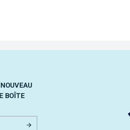
 NOUVEAU
 BOÎTE
Email Address
Envoyer