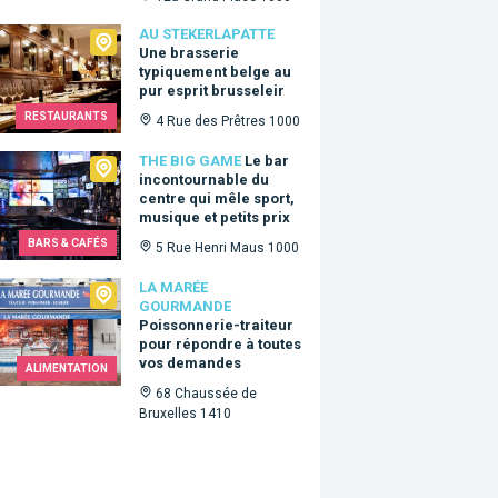
ekerlapatte
AU STEKERLAPATTE
Une brasserie
typiquement belge au
pur esprit brusseleir
RESTAURANTS
4 Rue des Prêtres 1000
Big Game
THE BIG GAME
Le bar
incontournable du
centre qui mêle sport,
musique et petits prix
BARS & CAFÉS
5 Rue Henri Maus 1000
arée Gourmande
LA MARÉE
GOURMANDE
Poissonnerie-traiteur
pour répondre à toutes
vos demandes
ALIMENTATION
68 Chaussée de
Bruxelles 1410