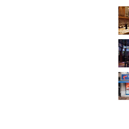
Au St
The 
La M