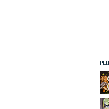
PLU
Où tr
Meli 