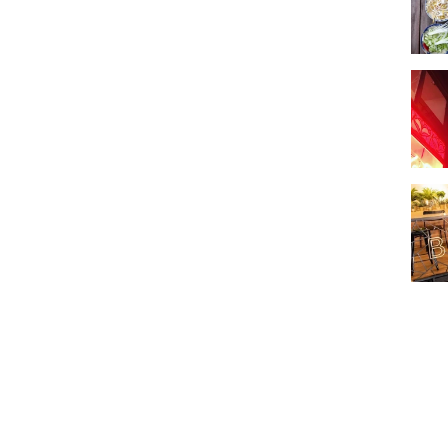
Poki 
Balle