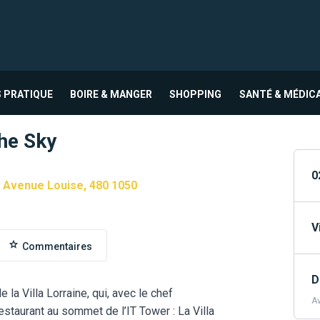
 PRATIQUE
BOIRE & MANGER
SHOPPING
SANTÉ & MÉDIC
the Sky
0
 Avenue Louise, 480 1050
V
Commentaires
D
 la Villa Lorraine, qui, avec le chef
Av
estaurant au sommet de l’IT Tower : La Villa