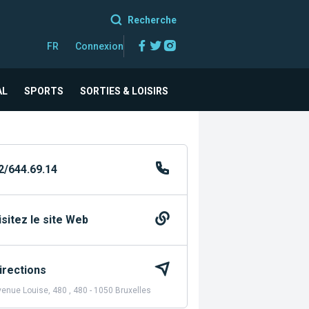
Recherche
Facebook
Twitter
Instagram
FR
Connexion
AL
SPORTS
SORTIES & LOISIRS
2/644.69.14
isitez le site Web
irections
enue Louise, 480 , 480 - 1050 Bruxelles