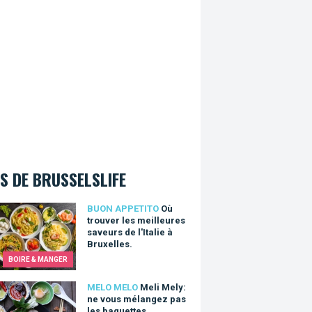
S DE BRUSSELSLIFE
ouver les meilleures saveurs de l'Italie à Bruxelles.
BUON APPETITO
Où
trouver les meilleures
saveurs de l'Italie à
Bruxelles.
BOIRE & MANGER
Mely: ne vous mélangez pas les baguettes
MELO MELO
Meli Mely:
ne vous mélangez pas
les baguettes