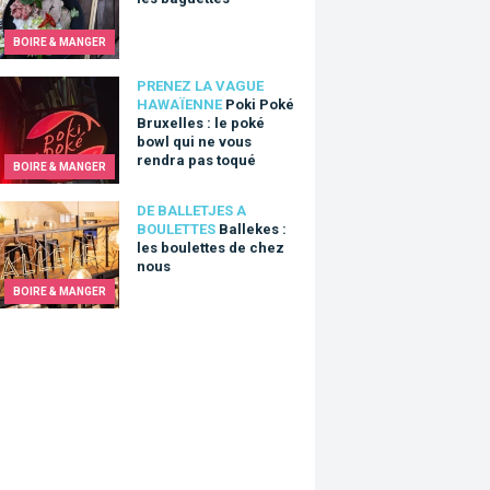
BOIRE & MANGER
Poké Bruxelles : le poké bowl qui ne vous rendra pas toqué
PRENEZ LA VAGUE
HAWAÏENNE
Poki Poké
Bruxelles : le poké
bowl qui ne vous
rendra pas toqué
BOIRE & MANGER
kes : les boulettes de chez nous
DE BALLETJES A
BOULETTES
Ballekes :
les boulettes de chez
nous
BOIRE & MANGER