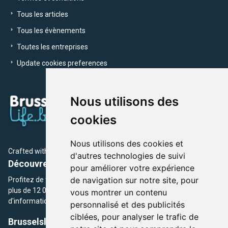
Tous les articles
Tous les évènements
Toutes les entreprises
Update cookies preferences
Nous utilisons des
cookies
Nous utilisons des cookies et
Crafted with
by Brusselslife Team
d'autres technologies de suivi
Découvrez plus de 12 000 adresses et événements
pour améliorer votre expérience
de navigation sur notre site, pour
Profitez de toutes les sections de BrusselsLife.be et découvrez
plus de 12 000 adresses et un grand choix d'événements,
vous montrer un contenu
d'informations et de conseils et astuces de notre écriture.
personnalisé et des publicités
ciblées, pour analyser le trafic de
Brusselslife.be