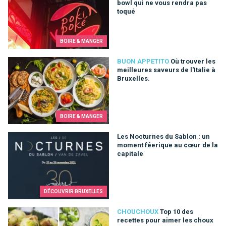
bowl qui ne vous rendra pas
toqué
BOIRE & MANGER
Où trouver les meilleures saveurs de l'Italie à Bruxelles.
BUON APPETITO
Où trouver les
meilleures saveurs de l'Italie à
Bruxelles.
BOIRE & MANGER
Les Nocturnes du Sablon : un moment féerique au cœur de la 
Les Nocturnes du Sablon : un
moment féerique au cœur de la
capitale
DÉCOUVRIR BRUXELLES
Top 10 des recettes pour aimer les choux de Bruxelles
CHOUCHOUX
Top 10 des
recettes pour aimer les choux