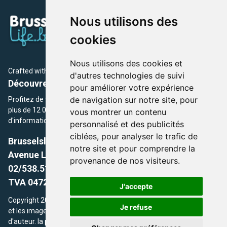
Nous utilisons des
cookies
Nous utilisons des cookies et
Crafted with
by Brusselslife Team
d'autres technologies de suivi
Découvrez plus de 12 000 adresses et événements
pour améliorer votre expérience
de navigation sur notre site, pour
Profitez de toutes les sections de BrusselsLife.be et découvrez
plus de 12 000 adresses et un grand choix d'événements,
vous montrer un contenu
d'informations et de conseils et astuces de notre écriture.
personnalisé et des publicités
ciblées, pour analyser le trafic de
Brusselslife.be
notre site et pour comprendre la
Avenue Louise, 500 -1050 Ixelles, Brussels,
provenance de nos visiteurs.
02/538.51.49.
TVA 0472.281.221
J'accepte
Copyright 2026 © Brusselslife.be Tous droits réservés. Le contenu
Je refuse
et les images utilisés sur ce site sont protégés par le droit
d'auteur. la propriétaires respectifs.