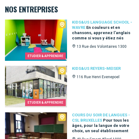
NOS ENTREPRISES
Kids&Us language school - Wavre
KIDS&US LANGUAGE SCHOOL -
WAVRE
En couleurs et en
chansons, apprenez l’anglais
comme si vous y étiez nés
13 Rue des Volontaires 1300
ETUDIER & APPRENDRE
Kids&Us Reyers-Meiser
KIDS&US REYERS-MEISER
116 Rue Henri Evenepoel
ETUDIER & APPRENDRE
Cours du Soir de Langues - CSL Bruxelles
COURS DU SOIR DE LANGUES -
CSL BRUXELLES
Pour tous les
âges, pour la langue de votre
choix, un seul établissement