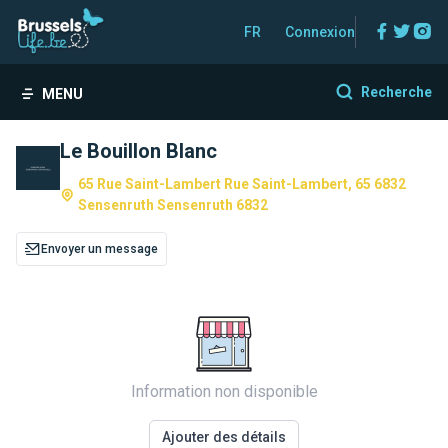
Facebo
Twitt
In
FR
Connexion
Recherche
MENU
Le Bouillon Blanc
65 Rue Saint-Lambert Rue Saint-Lambert, 65 6832
Sensenruth Sensenruth 6832
Envoyer un message
Information non disponible
Ajouter des détails