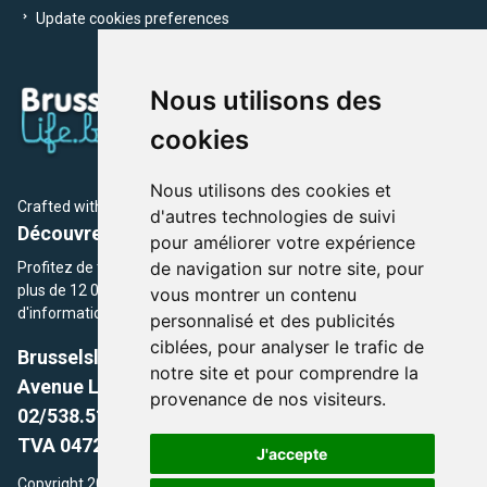
Update cookies preferences
Nous utilisons des
cookies
Nous utilisons des cookies et
Crafted with
by Brusselslife Team
d'autres technologies de suivi
Découvrez plus de 12 000 adresses et événements
pour améliorer votre expérience
de navigation sur notre site, pour
Profitez de toutes les sections de BrusselsLife.be et découvrez
plus de 12 000 adresses et un grand choix d'événements,
vous montrer un contenu
d'informations et de conseils et astuces de notre écriture.
personnalisé et des publicités
ciblées, pour analyser le trafic de
Brusselslife.be
notre site et pour comprendre la
Avenue Louise, 500 -1050 Ixelles, Brussels,
provenance de nos visiteurs.
02/538.51.49.
TVA 0472.281.221
J'accepte
Copyright 2026 © Brusselslife.be Tous droits réservés. Le contenu