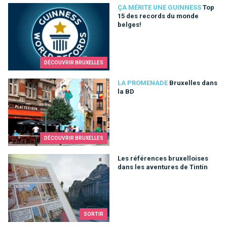
Top 15 des records du monde belges!
ÇA MÉRITE UNE GUINNESS
Top
15 des records du monde
belges!
DÉCOUVRIR BRUXELLES
Bruxelles dans la BD
LA PROMENADE
Bruxelles dans
la BD
DÉCOUVRIR BRUXELLES
Les références bruxelloises dans les aventures de Tintin
Les références bruxelloises
dans les aventures de Tintin
SORTIR