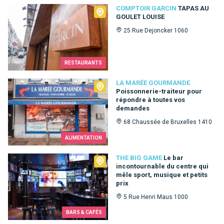
Comptoir Garcin
COMPTOIR GARCIN
TAPAS AU
GOULET LOUISE
25 Rue Dejoncker 1060
RESTAURANTS
La Marée Gourmande
LA MARÉE GOURMANDE
Poissonnerie-traiteur pour
répondre à toutes vos
demandes
68 Chaussée de Bruxelles 1410
ALIMENTATION
The Big Game
THE BIG GAME
Le bar
incontournable du centre qui
mêle sport, musique et petits
prix
5 Rue Henri Maus 1000
BARS & CAFÉS