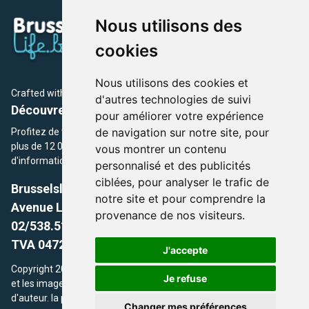
Nous utilisons des
cookies
Nous utilisons des cookies et
Crafted with
by Brusselslife Team
d'autres technologies de suivi
Découvrez plus de 12 000 adresses et événements
pour améliorer votre expérience
de navigation sur notre site, pour
Profitez de toutes les sections de BrusselsLife.be et découvrez
plus de 12 000 adresses et un grand choix d'événements,
vous montrer un contenu
d'informations et de conseils et astuces de notre écriture.
personnalisé et des publicités
ciblées, pour analyser le trafic de
Brusselslife.be
notre site et pour comprendre la
Avenue Louise, 500 -1050 Ixelles, Brussels,
provenance de nos visiteurs.
02/538.51.49.
TVA 0472.281.221
J'accepte
Copyright 2026 © Brusselslife.be Tous droits réservés. Le contenu
Je refuse
et les images utilisés sur ce site sont protégés par le droit
d'auteur. la propriétaires respectifs.
Changer mes préférences