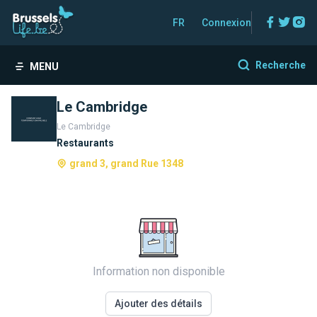
Facebo
Twitt
In
FR
Connexion
Recherche
MENU
Le Cambridge
Le Cambridge
Restaurants
grand 3, grand Rue 1348
Information non disponible
Ajouter des détails