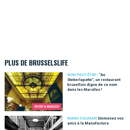
PLUS DE BRUSSELSLIFE
“Au Stekerlapatte”, un restaurant bruxellois digne de ce nom d
NON PEUT-ÊTRE !
“Au
Stekerlapatte”, un restaurant
bruxellois digne de ce nom
dans les Marolles !
BOIRE & MANGER
Emmenez vos amis à la Manufacture
MANU CULINARI
Emmenez vos
amis à la Manufacture