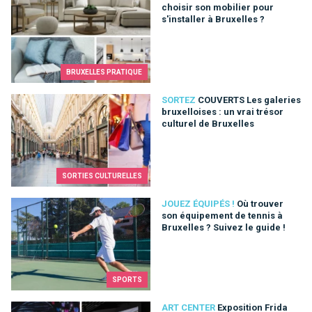
choisir son mobilier pour
s'installer à Bruxelles ?
BRUXELLES PRATIQUE
COUVERTS Les galeries bruxelloises : un vrai trésor culturel 
SORTEZ
COUVERTS Les galeries
bruxelloises : un vrai trésor
culturel de Bruxelles
SORTIES CULTURELLES
Où trouver son équipement de tennis à Bruxelles ? Suivez le g
JOUEZ ÉQUIPÉS !
Où trouver
son équipement de tennis à
Bruxelles ? Suivez le guide !
SPORTS
Exposition Frida Kahlo à Bruxelles : le Viage Digital Art Theat
ART CENTER
Exposition Frida