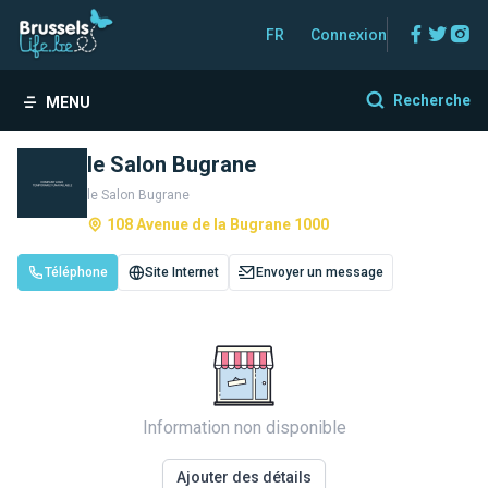
Facebo
Twitt
In
FR
Connexion
Recherche
MENU
le Salon Bugrane
le Salon Bugrane
108 Avenue de la Bugrane 1000
Téléphone
Site Internet
Envoyer un message
Information non disponible
Ajouter des détails