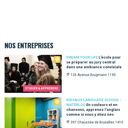
NOS ENTREPRISES
Dream Your Life
DREAM YOUR LIFE
L’école pour
se préparer au jury central
dans une ambiance conviviale
126 Avenue Brugmann 1190
ETUDIER & APPRENDRE
Kids&Us language school - Waterloo
KIDS&US LANGUAGE SCHOOL -
WATERLOO
En couleurs et en
chansons, apprenez l’anglais
comme si vous y étiez nés
397 Chaussée de Bruxelles 1410