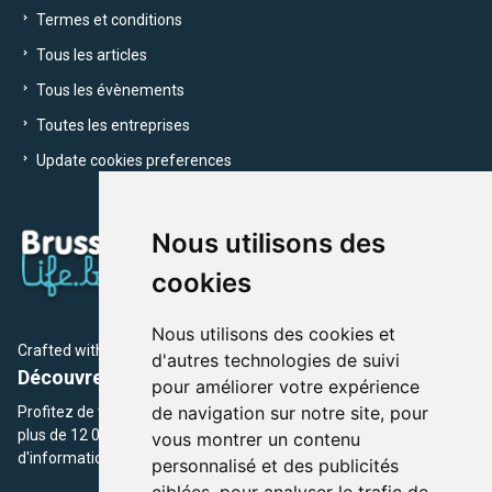
Termes et conditions
Tous les articles
Tous les évènements
Toutes les entreprises
Update cookies preferences
Nous utilisons des
cookies
Nous utilisons des cookies et
Crafted with
by Brusselslife Team
d'autres technologies de suivi
Découvrez plus de 12 000 adresses et événements
pour améliorer votre expérience
de navigation sur notre site, pour
Profitez de toutes les sections de BrusselsLife.be et découvrez
plus de 12 000 adresses et un grand choix d'événements,
vous montrer un contenu
d'informations et de conseils et astuces de notre écriture.
personnalisé et des publicités