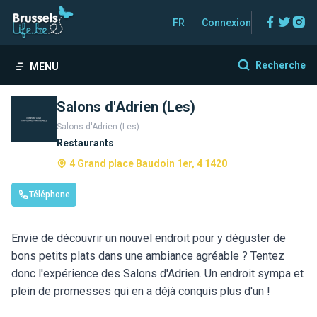
Facebo
Twitt
In
FR
Connexion
Recherche
MENU
Salons d'Adrien (Les)
Salons d'Adrien (Les)
Restaurants
4 Grand place Baudoin 1er, 4 1420
Téléphone
Envie de découvrir un nouvel endroit pour y déguster de
bons petits plats dans une ambiance agréable ? Tentez
donc l'expérience des Salons d'Adrien. Un endroit sympa et
plein de promesses qui en a déjà conquis plus d'un !