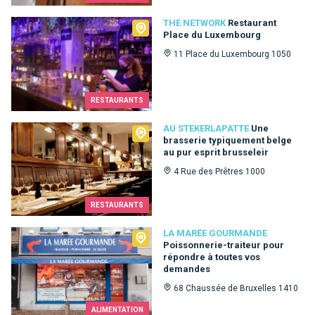
The Network
THE NETWORK
Restaurant
Place du Luxembourg
11 Place du Luxembourg 1050
RESTAURANTS
Au Stekerlapatte
AU STEKERLAPATTE
Une
brasserie typiquement belge
au pur esprit brusseleir
4 Rue des Prêtres 1000
RESTAURANTS
La Marée Gourmande
LA MARÉE GOURMANDE
Poissonnerie-traiteur pour
répondre à toutes vos
demandes
68 Chaussée de Bruxelles 1410
ALIMENTATION