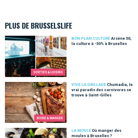
PLUS DE BRUSSELSLIFE
Arsène 50, la culture à -50% à Bruxelles
BON PLAN CULTURE
Arsène 50,
la culture à -50% à Bruxelles
SORTIES & LOISIRS
Chumadia, le vrai paradis des carnivores se trouve à Saint-Gil
VIVE LA GRILLADE
Chumadia, le
vrai paradis des carnivores se
trouve à Saint-Gilles
BOIRE & MANGER
Où manger des moules à Bruxelles ?
LA MOULE
Où manger des
moules à Bruxelles ?