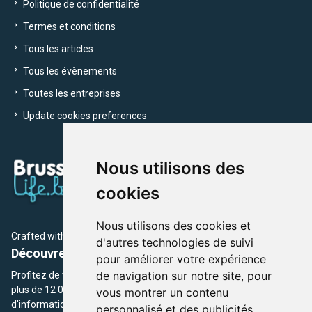
Politique de confidentialité
Termes et conditions
Tous les articles
Tous les évènements
Toutes les entreprises
Update cookies preferences
Nous utilisons des
cookies
Nous utilisons des cookies et
Crafted with
by Brusselslife Team
d'autres technologies de suivi
Découvrez plus de 12 000 adresses et événements
pour améliorer votre expérience
de navigation sur notre site, pour
Profitez de toutes les sections de BrusselsLife.be et découvrez
plus de 12 000 adresses et un grand choix d'événements,
vous montrer un contenu
d'informations et de conseils et astuces de notre écriture.
personnalisé et des publicités