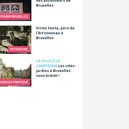
des ascenseurs de
Bruxelles
OUVRIR BRUXELLES
r Horta, père de l’Art nouveau à Bruxelles
Victor Horta, père de
l’Art nouveau à
Bruxelles
PATRIMOINE
ités-jardins à Bruxelles : sooo british !
LA VILLE À LA
CAMPAGNE
Les cités-
jardins à Bruxelles :
sooo british !
RUXELLES PRATIQUE