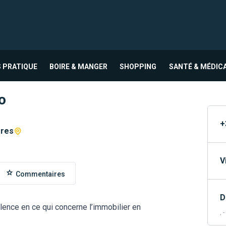
 PRATIQUE
BOIRE & MANGER
SHOPPING
SANTÉ & MÉDIC
o
+
ères
V
Commentaires
D
lence en ce qui concerne l’immobilier en
, -