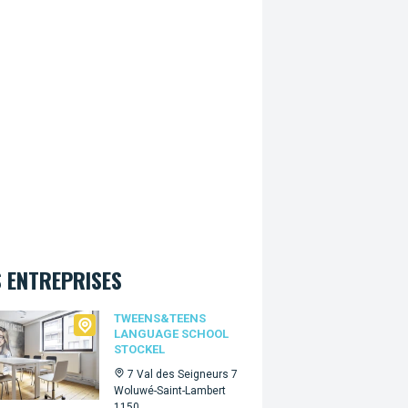
 ENTREPRISES
ns&Teens language school Stockel
TWEENS&TEENS
LANGUAGE SCHOOL
STOCKEL
7 Val des Seigneurs 7
Woluwé-Saint-Lambert
1150