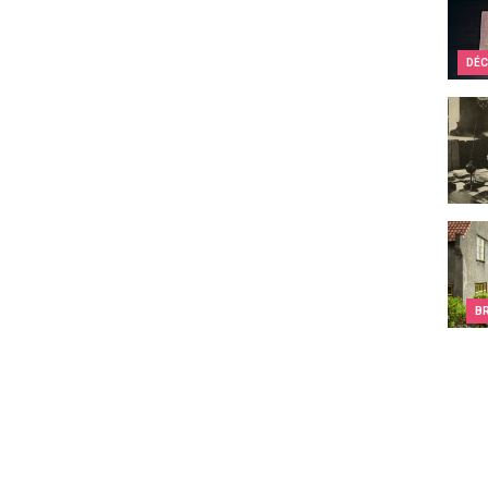
DÉC
Victo
Les c
B