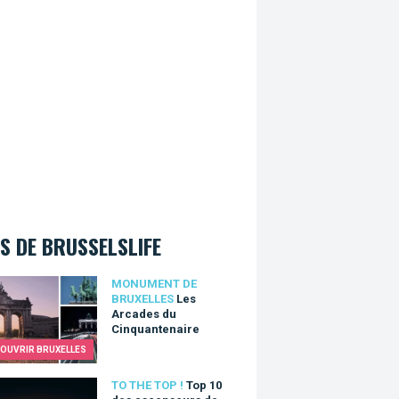
S DE BRUSSELSLIFE
rcades du Cinquantenaire
MONUMENT DE
BRUXELLES
Les
Arcades du
Cinquantenaire
OUVRIR BRUXELLES
0 des ascenseurs de Bruxelles
TO THE TOP !
Top 10