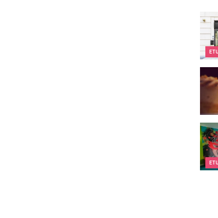
Kids
ET
Au Va
Kids&
ET