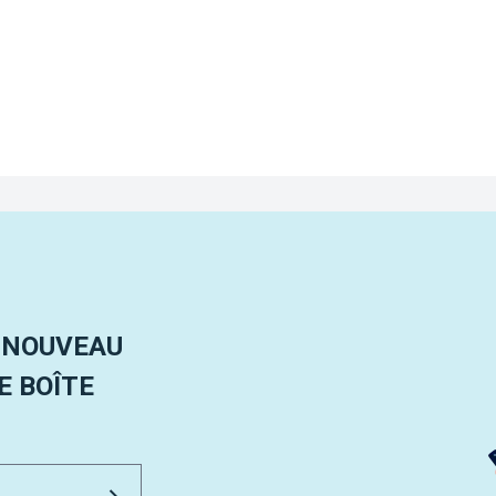
 NOUVEAU
 BOÎTE
Email Address
Envoyer