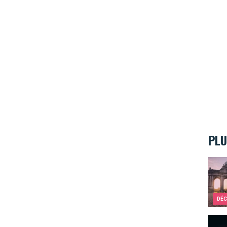
PLU
Les A
DÉC
Top 1