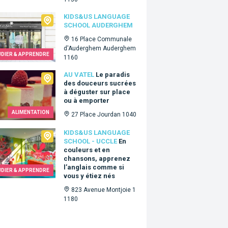
&Us language school Auderghem
KIDS&US LANGUAGE
SCHOOL AUDERGHEM
16 Place Communale
d'Auderghem Auderghem
UDIER & APPRENDRE
1160
tel
AU VATEL
Le paradis
des douceurs sucrées
à déguster sur place
ou à emporter
ALIMENTATION
27 Place Jourdan 1040
Us language school - Uccle
KIDS&US LANGUAGE
SCHOOL - UCCLE
En
couleurs et en
chansons, apprenez
l’anglais comme si
UDIER & APPRENDRE
vous y étiez nés
823 Avenue Montjoie 1
1180