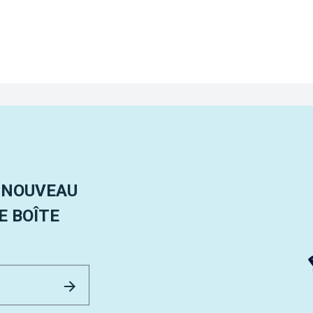
 NOUVEAU
 BOÎTE
Email Address
Envoyer