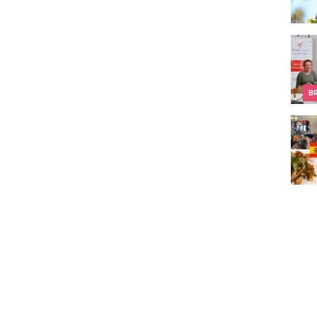
Pourq
B
La Cu