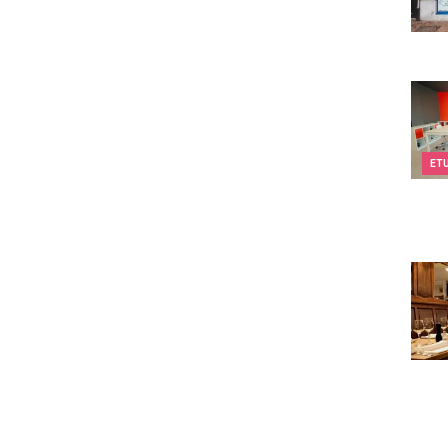
Twee
ET
Au St