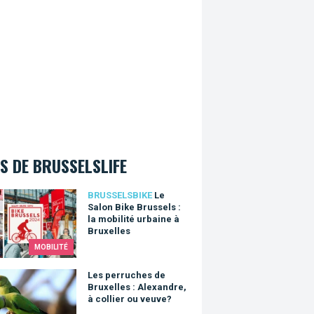
S DE BRUSSELSLIFE
lon Bike Brussels : la mobilité urbaine à Bruxelles
BRUSSELSBIKE
Le
Salon Bike Brussels :
la mobilité urbaine à
Bruxelles
MOBILITÉ
erruches de Bruxelles : Alexandre, à collier ou veuve?
Les perruches de
Bruxelles : Alexandre,
à collier ou veuve?