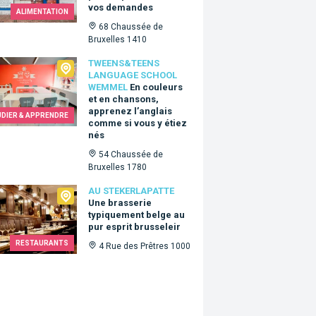
vos demandes
ALIMENTATION
68 Chaussée de
Bruxelles 1410
ns&Teens language school Wemmel
TWEENS&TEENS
LANGUAGE SCHOOL
WEMMEL
En couleurs
et en chansons,
apprenez l’anglais
UDIER & APPRENDRE
comme si vous y étiez
nés
54 Chaussée de
Bruxelles 1780
ekerlapatte
AU STEKERLAPATTE
Une brasserie
typiquement belge au
pur esprit brusseleir
RESTAURANTS
4 Rue des Prêtres 1000