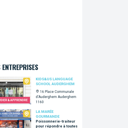
 ENTREPRISES
&Us language school Auderghem
KIDS&US LANGUAGE
SCHOOL AUDERGHEM
16 Place Communale
d'Auderghem Auderghem
UDIER & APPRENDRE
1160
arée Gourmande
LA MARÉE
GOURMANDE
Poissonnerie-traiteur
pour répondre à toutes