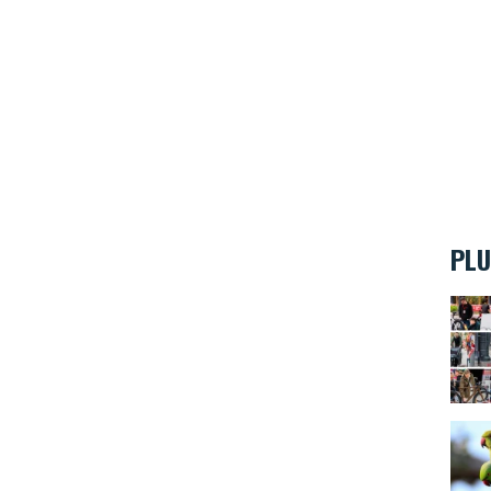
PLU
Le Sa
Les p