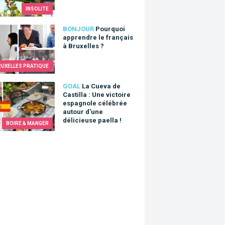
INSOLITE
uoi apprendre le français à Bruxelles ?
BONJOUR
Pourquoi
apprendre le français
à Bruxelles ?
RUXELLES PRATIQUE
eva de Castilla : Une victoire espagnole célébrée autour d'une dé
GOAL
La Cueva de
Castilla : Une victoire
espagnole célébrée
autour d'une
délicieuse paella !
BOIRE & MANGER