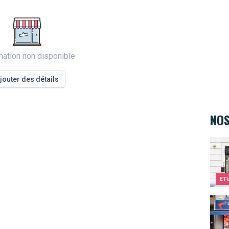
mation non disponible
jouter des détails
NOS
Kids
ET
La M