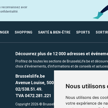
s reconnaissez avoir
nfidentialité.
ANGER
SHOPPING
SANTÉ & BIEN-ÊTRE
SPORTS
SORTIR
Découvrez plus de 12 000 adresses et événem
Profitez de toutes les sections de BrusselsLife.be et découv
choix d'événements, d'informations et de conseils et astuces 
Brusselslife.be
Avenue Louise, 500 -1050 Ixelles, Brussels,
Nous utilisons
02/538.51.49.
TVA 0472.281.221
Nous utilisons des cook
votre expérience de na
Copyright 2026 © Brusselslife.be Tous droits réservés. Le cont