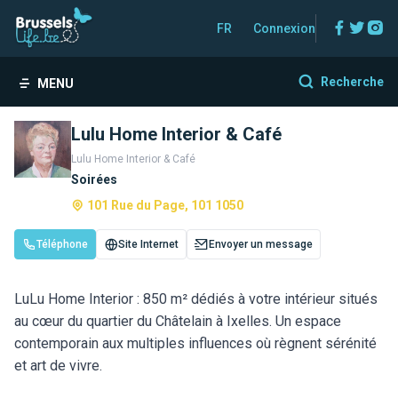
Facebo
Twitt
In
FR
Connexion
Recherche
MENU
Lulu Home Interior & Café
Lulu Home Interior & Café
Soirées
101 Rue du Page, 101 1050
Téléphone
Site Internet
Envoyer un message
LuLu Home Interior : 850 m² dédiés à votre intérieur situés
au cœur du quartier du Châtelain à Ixelles. Un espace
contemporain aux multiples influences où règnent sérénité
et art de vivre.