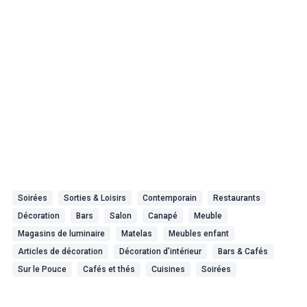
Soirées
Sorties & Loisirs
Contemporain
Restaurants
Décoration
Bars
Salon
Canapé
Meuble
Magasins de luminaire
Matelas
Meubles enfant
Articles de décoration
Décoration d’intérieur
Bars & Cafés
Sur le Pouce
Cafés et thés
Cuisines
Soirées