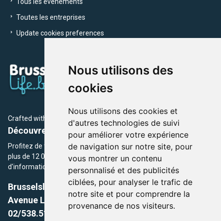
Tous les évènements
Toutes les entreprises
Update cookies preferences
Nous utilisons des
cookies
Nous utilisons des cookies et
Crafted with
by Brusselslife Team
d'autres technologies de suivi
Découvrez plus de 12 000 adresses et événements
pour améliorer votre expérience
de navigation sur notre site, pour
Profitez de toutes les sections de BrusselsLife.be et découvrez
plus de 12 000 adresses et un grand choix d'événements,
vous montrer un contenu
d'informations et de conseils et astuces de notre écriture.
personnalisé et des publicités
ciblées, pour analyser le trafic de
Brusselslife.be
notre site et pour comprendre la
Avenue Louise, 500 -1050 Ixelles, Brussels,
provenance de nos visiteurs.
02/538.51.49.