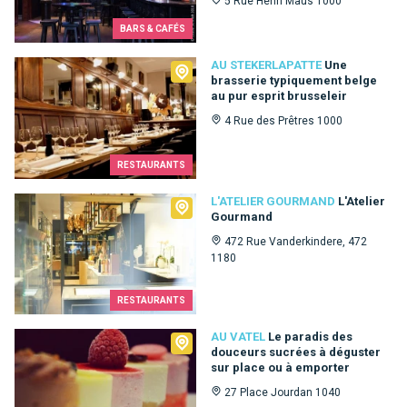
5 Rue Henri Maus 1000
BARS & CAFÉS
Au Stekerlapatte
AU STEKERLAPATTE
Une
brasserie typiquement belge
au pur esprit brusseleir
4 Rue des Prêtres 1000
RESTAURANTS
L'Atelier Gourmand
L'ATELIER GOURMAND
L'Atelier
Gourmand
472 Rue Vanderkindere, 472
1180
RESTAURANTS
Au Vatel
AU VATEL
Le paradis des
douceurs sucrées à déguster
sur place ou à emporter
27 Place Jourdan 1040