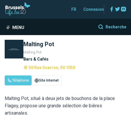
Facebo
Twitt
In
FR
Connexion
Recherche
MENU
Malting Pot
Malting Pot
Bars & Cafés
50 Rue Scarron, 50 1050
Téléphone
Site Internet
Malting Pot, situé à deux jets de bouchons de la place
Flagey, propose une grande sélection de bières
artisanales.